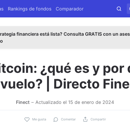
as
Rankings de fondos
Comparador
rategia financiera está lista? Consulta GRATIS con un ases
do
tcoin: ¿qué es y por
evuelo? | Directo Fine
Finect
Actualizado el
15 de enero de 2024
Me gusta
Comentar
Compartir