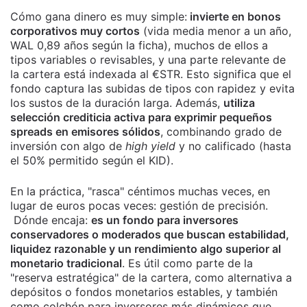
Cómo gana dinero es muy simple:
invierte en bonos
corporativos muy cortos
(vida media menor a un año,
WAL 0,89 años según la ficha), muchos de ellos a
tipos variables o revisables, y una parte relevante de
la cartera está indexada al €STR. Esto significa que el
fondo captura las subidas de tipos con rapidez y evita
los sustos de la duración larga. Además,
utiliza
selección crediticia activa para exprimir pequeños
spreads en emisores sólidos
, combinando grado de
inversión con algo de
high yield
y no calificado (hasta
el 50% permitido según el KID).
En la práctica, "rasca" céntimos muchas veces, en
lugar de euros pocas veces: gestión de precisión.
Dónde encaja:
es un fondo para inversores
conservadores o moderados que buscan estabilidad,
liquidez razonable y un rendimiento algo superior al
monetario tradicional
. Es útil como parte de la
"reserva estratégica" de la cartera, como alternativa a
depósitos o fondos monetarios estables, y también
como colchón para inversores más dinámicos que