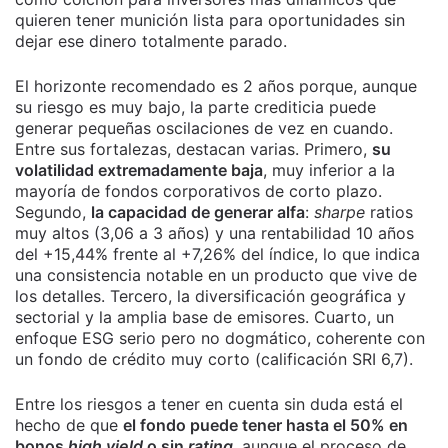
quieren tener munición lista para oportunidades sin
dejar ese dinero totalmente parado.
El horizonte recomendado es 2 años porque, aunque
su riesgo es muy bajo, la parte crediticia puede
generar pequeñas oscilaciones de vez en cuando.
Entre sus fortalezas, destacan varias. Primero,
su
volatilidad extremadamente baja
, muy inferior a la
mayoría de fondos corporativos de corto plazo.
Segundo,
la capacidad de generar alfa
:
sharpe
ratios
muy altos (3,06 a 3 años) y una rentabilidad 10 años
del +15,44% frente al +7,26% del índice, lo que indica
una consistencia notable en un producto que vive de
los detalles. Tercero, la diversificación geográfica y
sectorial y la amplia base de emisores. Cuarto, un
enfoque ESG serio pero no dogmático, coherente con
un fondo de crédito muy corto (calificación SRI 6,7).
Entre los riesgos a tener en cuenta sin duda está el
hecho de que
el fondo puede tener hasta el 50% en
bonos
high
yield
o sin
rating
, aunque el proceso de