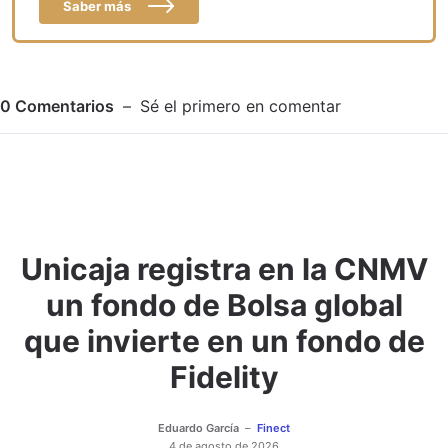
Saber más
0
Comentarios
Sé el primero en comentar
Unicaja registra en la CNMV
Adjuntar imagen
Comentar
un fondo de Bolsa global
que invierte en un fondo de
Fidelity
Eduardo García
Finect
4 de agosto de 2026