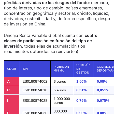
pérdidas derivadas de los riesgos del fondo
: mercado,
tipo de interés, tipo de cambio, países emergentes,
concentración geográfica y sectorial, crédito, liquidez,
derivados, sostenibilidad y, de forma específica, riesgo
de inversión en China.
Unicaja Renta Variable Global cuenta con
cuatro
clases de participación en función del tipo de
inversión
, todas ellas de acumulación (los
rendimientos obtenidos se reinvierten):
COMISIÓN
INVERSIÓN
COMISIÓN 
CLASE
ISIN
DE
MÍNIMA
DEPOSITAR
GESTIÓN
A
ES0180874002
6 euros
1,50%
0,08%
C
ES0180874010
6 euros
0,51%
0,051%
1.000.000
I
ES0180874028
0,75%
0,075%
euros
300.000
P
ES0180874036
0,90%
0,08%