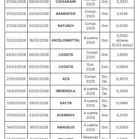
07/04/2026
09/04/2026
CAIXABANK
Ord.
0,3321
2025
Compl.
31/03/2026
02/04/2026
BANKINTER
Ord.
0,1549
2025
Compl.
27/03/2026
31/03/2026
NATURGY
Ord.
0,5700
2025
0,1500
A cuenta
12/02/2026
18/03/2026
ARCELORMITTAL
Ord.
dólares
2025
(0,125 euros)
Compl.
24/02/2026
26/02/2026
LOGISTA
Ord.
1,4500
2025
Extr.
24/02/2026
26/02/2026
LOGISTA
Extr.
0,0800
2026
Compl.
Div.
21/01/2026
05/02/2026
ACS
0,4570
2025
Op.
A cuenta
Div.
12/01/2026
02/02/2026
IBERDROLA
0,2500
2025
Op.
A cuenta
Div.
13/01/2026
29/01/2026
SACYR
0,0490
2025
Op.
A cuenta
21/01/2026
23/01/2026
ACERINOX
Ord.
0,3100
2025
A cuenta
14/01/2026
16/01/2026
AMADEUS
Ord.
0,5300
2025
Reservas