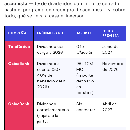
accionista
—desde dividendos con importe cerrado
hasta el programa de recompra de acciones— y, sobre
todo, qué se lleva a casa el inversor.
FECHA
COMPAÑÍA
PRÓXIMO PAGO
IMPORTE
PREVISTA
Telefónica
Dividendo con
0,15
Junio de
cargo a 2026
€/acción
2027
CaixaBank
Dividendo a
961-1.281
Noviembre
cuenta (30-
M€
de 2026
40% del
(importe
beneficio del 1S
definitivo
2026)
en
octubre)
CaixaBank
Dividendo
Sin
Abril de
complementario
concretar
2027
(sujeto a la
junta)