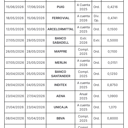
A Cuenta
15/06/2026
17/06/2026
PUIG
Ord.
0,4216
2025
A cuenta
Div.
18/05/2026
15/06/2026
FERROVIAL
0,4741
2026
Op.
A cuenta
12/05/2026
10/06/2026
ARCELORMITTAL
Ord.
0,1500
2025
BANCO
Extr.
27/05/2026
29/05/2026
Extr.
0,5000
SABADELL
2026
Compl.
26/05/2026
28/05/2026
MAPFRE
Ord.
0,1100
2025
A cuenta
07/05/2026
25/05/2026
MERLIN
Ord.
0,0151
2026
BANCO
Compl.
30/04/2026
05/05/2026
Ord.
0,1250
SANTANDER
2025
A cuenta
29/04/2026
04/05/2026
INDITEX
Ord.
0,8750
2025
Anual
23/04/2026
27/04/2026
AENA
Ord.
1,0900
2025
A cuenta
21/04/2026
23/04/2026
UNICAJA
Ord.
1,070
2025
Compl.
08/04/2026
10/04/2026
BBVA
Ord.
0,6000
2025
Compl.