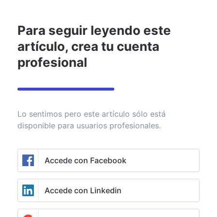
Identifícate
Para seguir leyendo este
Invertir
Asesoramiento
Noticias
Rankings de fondos
artículo, crea tu cuenta
Invertir en
profesional
semiconductores: la
tendencia que podría
marcar el futuro
Lo sentimos pero este artículo sólo está
disponible para usuarios profesionales.
Alicia Navarro
Finect
3 de noviembre de 2025
Accede con Facebook
Accede con Linkedin
Añade Finect en Google