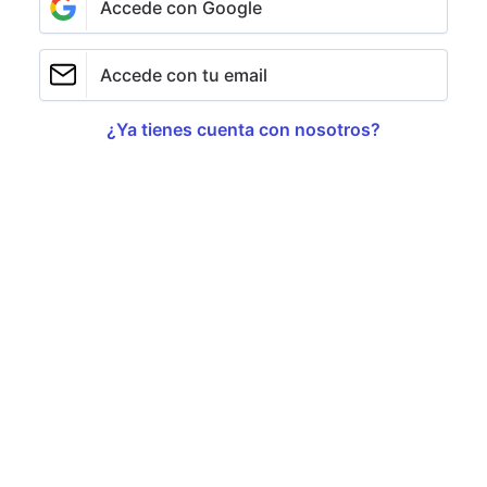
Accede con Google
Accede con tu email
¿Ya tienes cuenta con nosotros?
Ordenadores, vehículos eléctricos, electrodomésticos
inteligentes, routers y dispositivos de conectividad,
servidores, unidades de inteligencia artificial, robótica
industrial… Todos estos productos tienen en común
que necesitan semiconductores para su correcto
funcionamiento.
Estos diminutos componentes, también conocidos