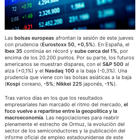
Las
bolsas europeas
afrontan la sesión de este jueves
con prudencia (
Eurostoxx 50, +0,5%
). En España, el
Ibex 35
continúa en récord y
sube cerca del 1%
, por
encima de los 20.200 puntos. Por su parte, los futuros
americanos se muestran dispares, con el
S&P 500
al
alza (+0,1%) y el
Nasdaq
100
a la baja (-0,3%). Una
prudencia que viene con las bolsas asiáticas a la baja
(
Kospi
coreano,
-5%
;
Nikkei
225
japonés,
-1%
).
Tras varios días en los que los resultados
empresariales han marcado el ritmo del mercado,
el
foco vuelve a repartirse entre la geopolítica y la
macroeconomía
. Las negociaciones para reabrir
plenamente el estrecho de Ormuz, la evolución del
sector de los semiconductores y la publicación del
informe oficial de empleo estadounidense de este