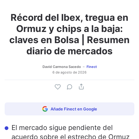
Récord del Ibex, tregua en
Adjuntar imagen
Comentar
Ormuz y chips a la baja:
claves en Bolsa | Resumen
diario de mercados
David Carmona Sacedo
Finect
6 de agosto de 2026
Añade Finect en Google
El mercado sigue pendiente del
acuerdo sobre el estrecho de Ormuz