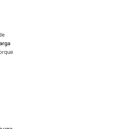
l
de
arga
porque
a una