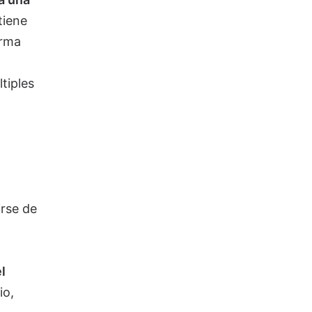
tiene
orma
tiples
irse de
l
io,