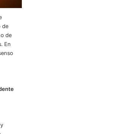
e
o de
ho de
s. En
nsenso
edente
y
o