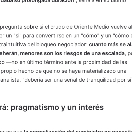
dada su prolongada duración
", señala en su último
 pregunta sobre si el crudo de Oriente Medio vuelve a
r un "si" para convertirse en un "cómo" y un "cómo 
traintuitiva del bloqueo negociador:
cuanto más se al
eherán, menores son los riesgos de una escalada
, 
o —no en último término ante la proximidad de las
 propio hecho de que no se haya materializado una
analista, "debería ser una señal de tranquilidad por sí
erá: pragmatismo y un interés
aer es que
la normalización del suministro no necesit