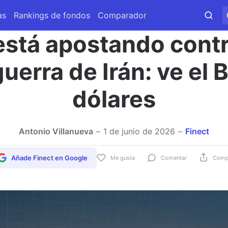
as
Rankings de fondos
Comparador
stá apostando contr
guerra de Irán: ve el 
dólares
Antonio Villanueva
1 de junio de 2026
Finect
Añade Finect en Google
Me gusta
Comentar
Compa