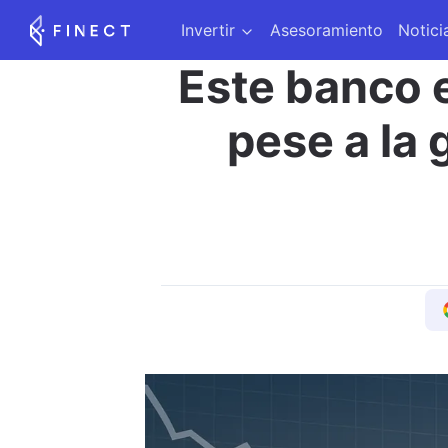
Invertir
Asesoramiento
Notici
Este banco e
pese a la 