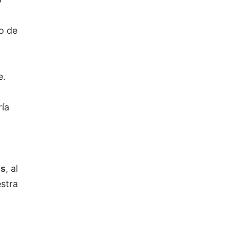
o de
e.
ía
os
, al
estra