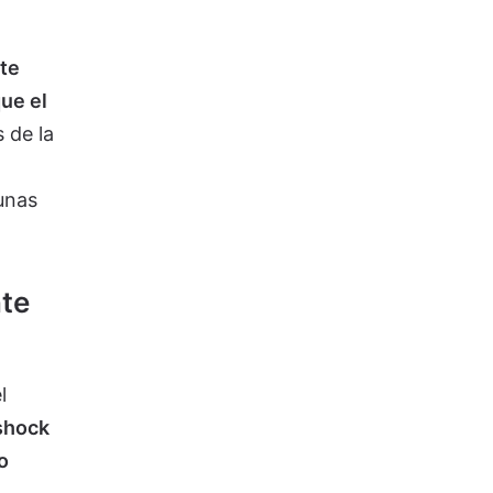
te
ue el
 de la
gunas
te
l
shock
o