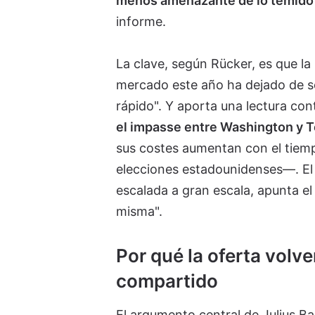
menos amenazante de lo temido 
informe.
La clave, según Rücker, es que la
mercado este año ha dejado de se
rápido". Y aporta una lectura con
el impasse entre Washington y T
sus costes aumentan con el tiemp
elecciones estadounidenses—. El
escalada a gran escala, apunta el 
misma".
Por qué la oferta volv
compartido
El argumento central de Julius B