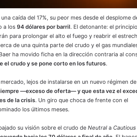
 una caída del 17%, su peor mes desde el desplome d
o a los
94 dólares por barril
. El detonante: el principi
án para prolongar el alto el fuego y reabrir el estrec
cerca de una quinta parte del crudo y el gas mundiale
 Baer ha movido ficha en la dirección contraria al co
e el crudo y se pone corto en los futuros
.
l mercado, lejos de instalarse en un nuevo régimen de
e siempre —exceso de oferta— y que esta vez el exc
s de la crisis
. Un giro que choca de frente con el
ominado los últimos meses.
bajado su visión sobre el crudo de
Neutral
a
Cautious
 cayendo hacia los 70 dólares a final de año
. El banc