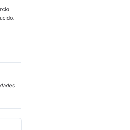
rcio
ucido.
idades