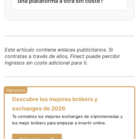
una plataforma a otra sin coste?
comisión de custodia la puede cobrar la
plataforma donde tienes contratado el
Sí. En España los traspasos entre fondos de
fondo por mantener y administrar tu
inversión están exentos de tributación si se
posición. Muchas plataformas han
hace de fondo a fondo. Además, la mayoría
eliminado esta última.
de plataformas analizadas no cobran
comisión por traspaso, por lo que puedes
Este artículo contiene enlaces publicitarios. Si
cambiar de comercializador sin coste fiscal
contratas a través de ellos, Finect puede percibir
ni operativo.
ingresos sin coste adicional para ti.
Descubre los mejores brókers y
exchanges de 2026
Te contamos los mejores exchanges de criptomonedas y
los mejor brókers para empezar a invertir online.