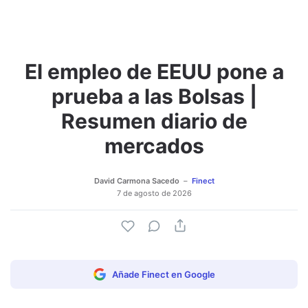
El empleo de EEUU pone a
Adjuntar imagen
Comentar
prueba a las Bolsas |
Resumen diario de
mercados
David Carmona Sacedo
Finect
7 de agosto de 2026
Añade Finect en Google