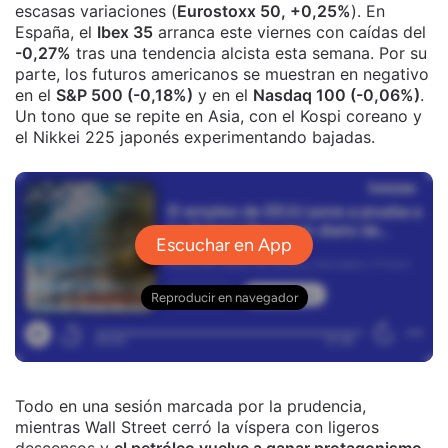
escasas variaciones (
Eurostoxx 50, +0,25%
). En
España, el
Ibex 35
arranca este viernes con caídas del
-0,27%
tras una tendencia alcista esta semana. Por su
parte, los futuros americanos se muestran en negativo
en el
S&P 500 (-0,18%)
y en el
Nasdaq 100 (-0,06%)
.
Un tono que se repite en Asia, con el Kospi coreano y
el Nikkei 225 japonés experimentando bajadas.
Todo en una sesión marcada por la prudencia,
mientras Wall Street cerró la víspera con ligeros
descensos y
el petróleo vuelve a ganar protagonismo