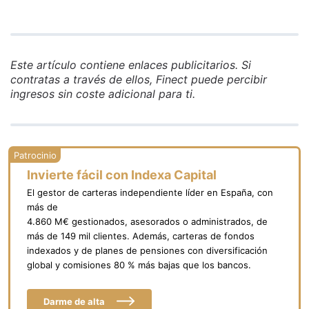
activa. A largo plazo, esa diferencia de
conviene valorar: el historial de rentabilidad
comisiones puede tener un impacto
del plan y del roboadvisor, su patrimonio
importante en la rentabilidad final.
gestionado y número de clientes, el grado
de diversificación y la facilidad de uso de la
Este artículo contiene enlaces publicitarios. Si
plataforma y la atención al cliente. Además,
contratas a través de ellos, Finect puede percibir
todos permiten traspasos desde otros
ingresos sin coste adicional para ti.
planes sin impacto fiscal y mantienen las
mismas ventajas fiscales que cualquier plan
de pensiones tradicional.
Invierte fácil con Indexa Capital
El gestor de carteras independiente líder en España, con
más de
4.860 M€ gestionados, asesorados o administrados, de
más de 149 mil clientes. Además, carteras de fondos
indexados y de planes de pensiones con diversificación
global y comisiones 80 % más bajas que los bancos.
Darme de alta