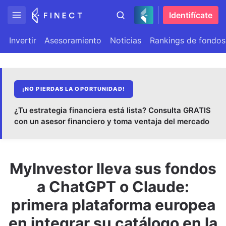
Identifícate
Invertir
Asesoramiento
Noticias
Rankings de fondos
¡NO PIERDAS LA OPORTUNIDAD!
¿Tu estrategia financiera está lista? Consulta GRATIS
con un asesor financiero y toma ventaja del mercado
MyInvestor lleva sus fondos
a ChatGPT o Claude:
primera plataforma europea
en integrar su catálogo en la