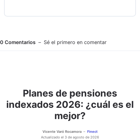
0
Comentarios
Sé el primero en comentar
Planes de pensiones
Adjuntar imagen
Comentar
indexados 2026: ¿cuál es el
mejor?
Vicente Varó Rocamora
Finect
Actualizado el
3 de agosto de 2026