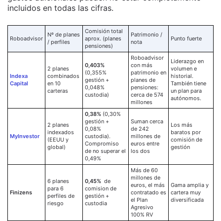
incluidos en todas las cifras.
Comisión total
Nº de planes
Patrimonio /
Roboadvisor
aprox. (planes
Punto fuerte
/ perfiles
nota
pensiones)
Roboadvisor
Liderazgo en
0,403%
con más
2 planes
volumen e
(0,355%
patrimonio en
Indexa
combinados
historial.
gestión +
planes de
Capital
en 10
También tiene
0,048%
pensiones:
carteras
un plan para
custodia)
cerca de 574
autónomos.
millones
0,38%
(0,30%
gestión +
Suman cerca
2 planes
Los más
0,08%
de 242
indexados
baratos por
MyInvestor
custodia).
millones de
(EEUU y
comisión de
Compromiso
euros entre
global)
gestión
de no superar el
los dos
0,49%
Más de 60
millones de
6 planes
0,45%
de
euros, el más
Gama amplia y
para 6
comision de
Finizens
contratado es
cartera muy
perfiles de
gestión +
el Plan
diversificada
riesgo
custodia
Agresivo
100% RV