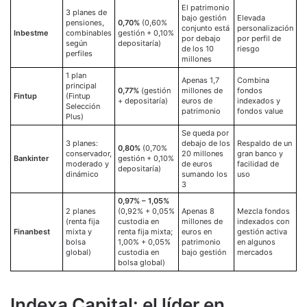
El patrimonio
3 planes de
bajo gestión
Elevada
pensiones,
0,70%
(0,60%
conjunto está
personalización
Inbestme
combinables
gestión + 0,10%
por debajo
por perfil de
según
depositaría)
de los 10
riesgo
perfiles
millones
1 plan
Apenas 1,7
Combina
principal
0,77%
(gestión
millones de
fondos
Fintup
(Fintup
+ depositaría)
euros de
indexados y
Selección
patrimonio
fondos value
Plus)
Se queda por
3 planes:
debajo de los
Respaldo de un
0,80%
(0,70%
conservador,
20 millones
gran banco y
Bankinter
gestión + 0,10%
moderado y
de euros
facilidad de
depositaría)
dinámico
sumando los
uso
3
0,97% – 1,05%
2 planes
(0,92% + 0,05%
Apenas 8
Mezcla fondos
(renta fija
custodia en
millones de
indexados con
Finanbest
mixta y
renta fija mixta;
euros en
gestión activa
bolsa
1,00% + 0,05%
patrimonio
en algunos
global)
custodia en
bajo gestión
mercados
bolsa global)
Indexa Capital: el líder en