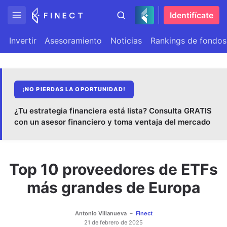
Identifícate
Invertir
Asesoramiento
Noticias
Rankings de fondos
¡NO PIERDAS LA OPORTUNIDAD!
¿Tu estrategia financiera está lista? Consulta GRATIS
con un asesor financiero y toma ventaja del mercado
Top 10 proveedores de ETFs
más grandes de Europa
Antonio Villanueva
Finect
21 de febrero de 2025