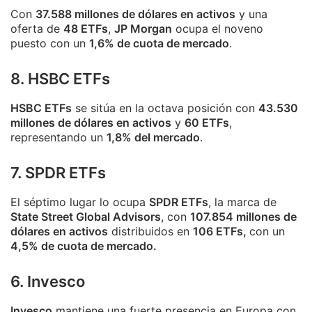
Con
37.588 millones de dólares en activos
y una
oferta de
48 ETFs
,
JP Morgan
ocupa el noveno
puesto con un
1,6% de cuota de mercado
.
8. HSBC ETFs
HSBC ETFs
se sitúa en la octava posición con
43.530
millones de dólares en activos
y
60 ETFs
,
representando un
1,8% del mercado
.
7. SPDR ETFs
El séptimo lugar lo ocupa
SPDR ETFs
, la marca de
State Street Global Advisors
, con
107.854 millones de
dólares en activos
distribuidos en
106 ETFs,
con un
4,5% de cuota de mercado.
6. Invesco
Invesco
mantiene una fuerte presencia en Europa con