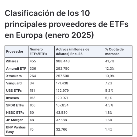
Clasificación de los 10
principales proveedores de ETFs
en Europa (enero 2025)
Número
Activos (millones de
% Cuota de
Proveedor
ETFs/ETPs
dólares) Ene-25
mercado
iShares
455
988.443
41,7%
Amundi ETF
336
292.750
12,3%
Xtrackers
264
257.508
10,9%
Vanguard
34
171.438
7,2%
UBS ETFs
151
122.979
5,2%
Invesco
158
120.971
5,1%
SPDR ETFs
106
107.854
4,5%
HSBC ETFs
60
43.530
1,8%
JP Morgan
48
37.588
1,6%
BNP Paribas
70
32.766
1,4%
Easy