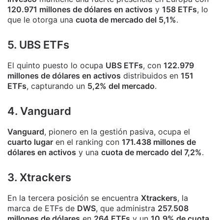
120.971 millones de dólares en activos
y
158 ETFs
, lo
que le otorga una
cuota de mercado del 5,1%
.
5. UBS ETFs
El quinto puesto lo ocupa
UBS ETFs
, con
122.979
millones de dólares en activos
distribuidos en
151
ETFs
, capturando un
5,2% del mercado
.
4. Vanguard
Vanguard
, pionero en la gestión pasiva, ocupa el
cuarto lugar
en el ranking con
171.438 millones de
dólares en activos
y una
cuota de mercado del 7,2%
.
3. Xtrackers
En la tercera posición se encuentra
Xtrackers
, la
marca de ETFs de
DWS
, que administra
257.508
millones de dólares
en
264 ETFs
y un
10,9% de cuota