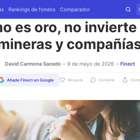
as
Rankings de fondos
Comparador
o es oro, no invierte 
 mineras y compañías
David Carmona Sacedo
9 de mayo de 2026
Finect
Añade Finect en Google
Me gusta
Comentar
Compa