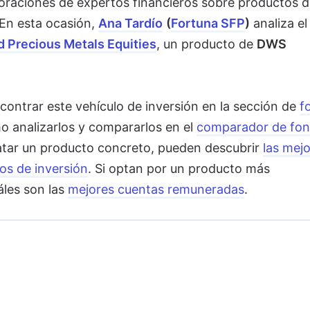
raciones de expertos financieros sobre productos d
 En esta ocasión,
Ana Tardío
(
Fortuna SFP
)
analiza el
 Precious Metals Equities
, un producto de
DWS
contrar este vehículo de inversión en la sección de
f
o analizarlos y compararlos en el
comparador de fo
ratar un producto concreto, pueden descubrir
las mej
os de inversión
. Si optan por un producto más
les son las
mejores cuentas remuneradas
.