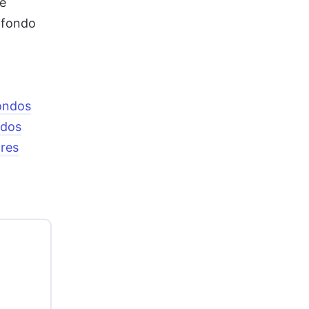
e
 fondo
ondos
ndos
ores