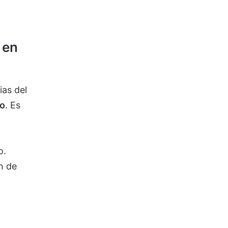
 en
ias del
ro
. Es
o.
n de