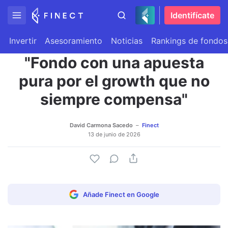
Identifícate
Invertir
Asesoramiento
Noticias
Rankings de fondos
"Fondo con una apuesta
pura por el growth que no
siempre compensa"
David Carmona Sacedo
Finect
13 de junio de 2026
Añade Finect en Google