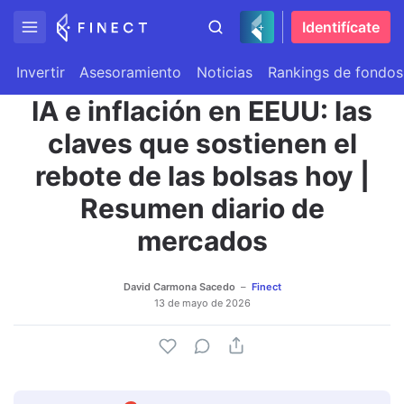
Identifícate
Invertir
Asesoramiento
Noticias
Rankings de fondos
IA e inflación en EEUU: las
claves que sostienen el
rebote de las bolsas hoy |
Resumen diario de
mercados
David Carmona Sacedo
Finect
13 de mayo de 2026