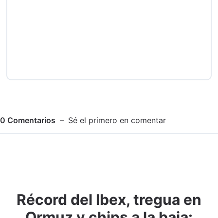
0
Comentarios
Sé el primero en comentar
Récord del Ibex, tregua en
Adjuntar imagen
Comentar
Ormuz y chips a la baja: