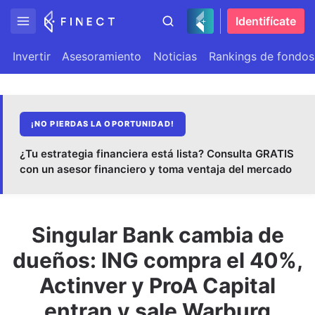
Identifícate
Invertir
Asesoramiento
Noticias
Rankings de fondos
¡NO PIERDAS LA OPORTUNIDAD!
¿Tu estrategia financiera está lista? Consulta GRATIS
con un asesor financiero y toma ventaja del mercado
Singular Bank cambia de
dueños: ING compra el 40%,
Actinver y ProA Capital
entran y sale Warburg