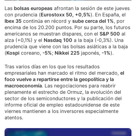
Las
bolsas europeas
afrontan la sesión de este jueves
con prudencia (
Eurostoxx 50, +0,5%
). En España, el
Ibex 35
continúa en récord y
sube cerca del 1%
, por
encima de los 20.200 puntos. Por su parte, los futuros
americanos se muestran dispares, con el
S&P 500
al
alza (+0,1%) y el
Nasdaq
100
a la baja (-0,3%). Una
prudencia que viene con las bolsas asiáticas a la baja
(
Kospi
coreano,
-5%
;
Nikkei
225
japonés,
-1%
).
Tras varios días en los que los resultados
empresariales han marcado el ritmo del mercado,
el
foco vuelve a repartirse entre la geopolítica y la
macroeconomía
. Las negociaciones para reabrir
plenamente el estrecho de Ormuz, la evolución del
sector de los semiconductores y la publicación del
informe oficial de empleo estadounidense de este
viernes mantienen a los inversores especialmente
atentos.