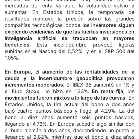
mercados de renta variable, la volatilidad volvió a
aumentar. En Estados Unidos, la temporada de
resultados mantuvo la presión sobre las grandes
compañías tecnológicas, donde l
os inversores siguen
exigiendo evidencias de que las fuertes inversiones en
inteligencia artificial se traduzcan en mayores
beneficios
. Esta incertidumbre provocó ligeras
subidas en el Nasdaq del 0,52% y en el S&P 500 del
1,05%.
En Europa, el aumento de las rentabilidades de la
deuda y la incertidumbre geopolítica provocaron
incrementos moderados
. El IBEX 35 aumentó un 1% y
el Euro Stoxx lo hizo en 1,23%.
En renta fija
, los
movimientos fueron mixtos a lo largo de las curvas.
En
Estados Unidos, la tira actual del bono a dos años
bajó cuatro puntos básicos y llegó al 4,29%. La del
bono a diez años aumentó seis puntos básicos,
llegando al 4,73%. En Europa sucedió algo similar con
el bund alemán a dos años, descendiendo un punto y
llegando al 2,82%, mientras que el bono a diez años