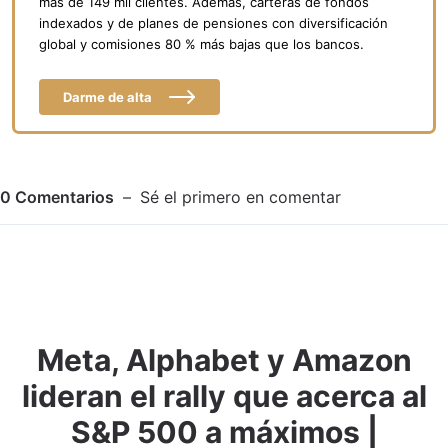
más de 149 mil clientes. Además, carteras de fondos
indexados y de planes de pensiones con diversificación
global y comisiones 80 % más bajas que los bancos.
Darme de alta
0
Comentarios
Sé el primero en comentar
Meta, Alphabet y Amazon
Adjuntar imagen
Comentar
lideran el rally que acerca al
S&P 500 a máximos |