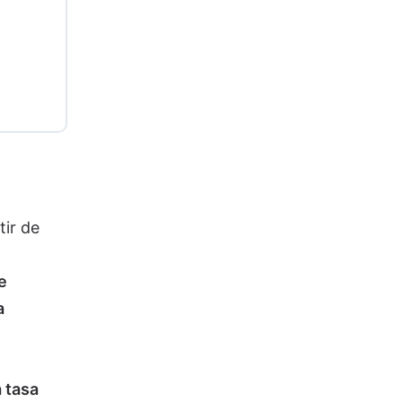
tir de
e
a
 tasa