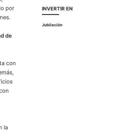
do por
INVERTIR EN
nes.
Jubilación
ad de
ta con
emás,
icios
"con
 la