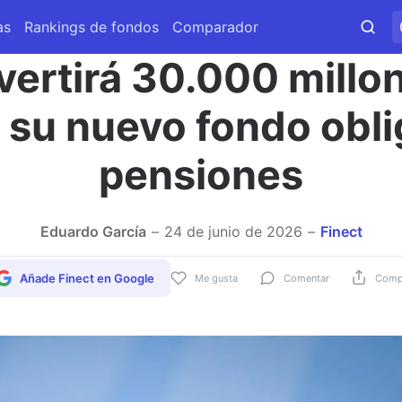
as
Rankings de fondos
Comparador
vertirá 30.000 millon
 su nuevo fondo obli
pensiones
Eduardo García
24 de junio de 2026
Finect
Añade Finect en Google
Me gusta
Comentar
Compa