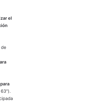
zar el
ción
 de
para
 para
 63").
icipada