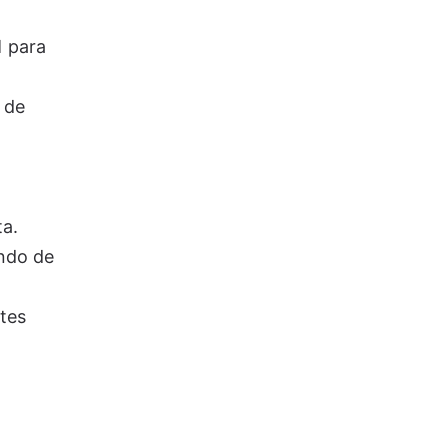
1
para
 de
a.
ando de
tes