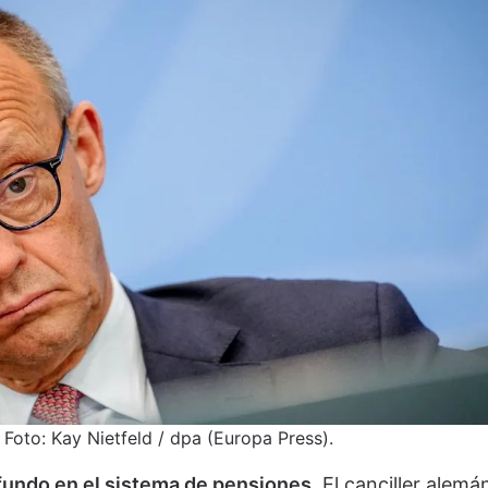
. Foto: Kay Nietfeld / dpa (Europa Press).
fundo en el sistema de pensiones
. El canciller alemá