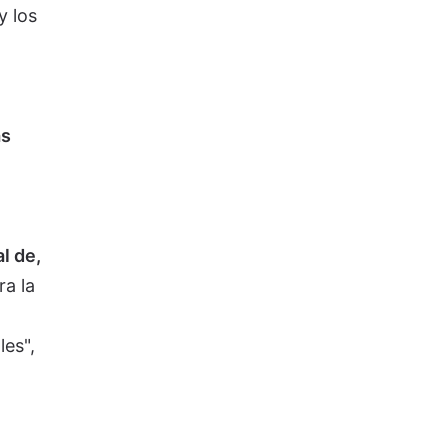
y los
as
l de,
ra la
les",