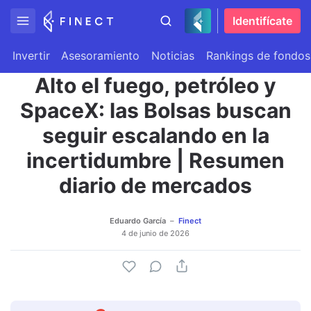
Identifícate
Invertir
Asesoramiento
Noticias
Rankings de fondos
Alto el fuego, petróleo y
SpaceX: las Bolsas buscan
seguir escalando en la
incertidumbre | Resumen
diario de mercados
Eduardo García
Finect
4 de junio de 2026