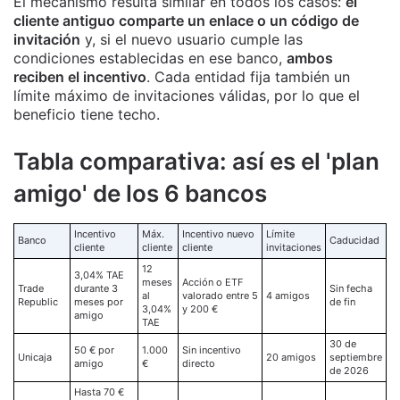
El mecanismo resulta similar en todos los casos:
el
cliente antiguo comparte un enlace o un código de
invitación
y, si el nuevo usuario cumple las
condiciones establecidas en ese banco,
ambos
reciben el incentivo
. Cada entidad fija también un
límite máximo de invitaciones válidas, por lo que el
beneficio tiene techo.
Tabla comparativa: así es el 'plan
amigo' de los 6 bancos
Incentivo
Máx.
Incentivo nuevo
Límite
Banco
Caducidad
cliente
cliente
cliente
invitaciones
12
3,04% TAE
meses
Acción o ETF
Trade
durante 3
Sin fecha
al
valorado entre 5
4 amigos
Republic
meses por
de fin
3,04%
y 200 €
amigo
TAE
30 de
50 € por
1.000
Sin incentivo
Unicaja
20 amigos
septiembre
amigo
€
directo
de 2026
Hasta 70 €