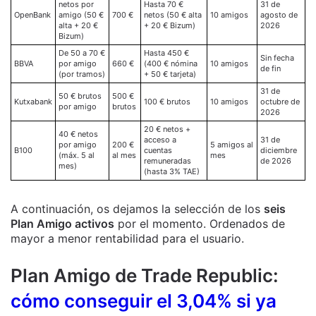
netos por
Hasta 70 €
31 de
OpenBank
amigo (50 €
700 €
netos (50 € alta
10 amigos
agosto de
alta + 20 €
+ 20 € Bizum)
2026
Bizum)
De 50 a 70 €
Hasta 450 €
Sin fecha
BBVA
por amigo
660 €
(400 € nómina
10 amigos
de fin
(por tramos)
+ 50 € tarjeta)
31 de
50 € brutos
500 €
Kutxabank
100 € brutos
10 amigos
octubre de
por amigo
brutos
2026
20 € netos +
40 € netos
acceso a
31 de
por amigo
200 €
5 amigos al
B100
cuentas
diciembre
(máx. 5 al
al mes
mes
remuneradas
de 2026
mes)
(hasta 3% TAE)
A continuación, os dejamos la selección de los
seis
Plan Amigo activos
por el momento. Ordenados de
mayor a menor rentabilidad para el usuario.
Plan Amigo de Trade Republic:
cómo conseguir el 3,04% si ya