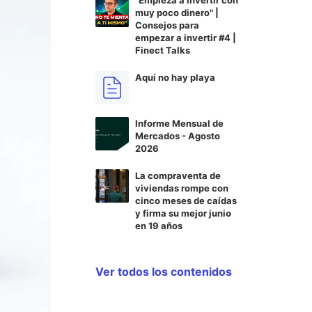
muy poco dinero" |
Consejos para
empezar a invertir #4 |
Finect Talks
Aquí no hay playa
Informe Mensual de
Mercados - Agosto
2026
La compraventa de
viviendas rompe con
cinco meses de caídas
y firma su mejor junio
en 19 años
Ver todos los contenidos