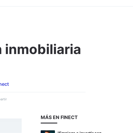
 inmobiliaria
Comentar
nect
rtir
MÁS EN FINECT
"Empieza a invertir con