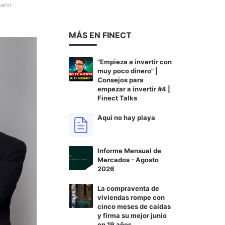
rtir
MÁS EN FINECT
"Empieza a invertir con
muy poco dinero" |
Consejos para
empezar a invertir #4 |
Finect Talks
Aquí no hay playa
Informe Mensual de
Mercados - Agosto
2026
La compraventa de
viviendas rompe con
cinco meses de caídas
y firma su mejor junio
en 19 años