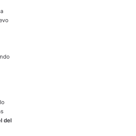
na
uevo
ondo
lo
as
l del