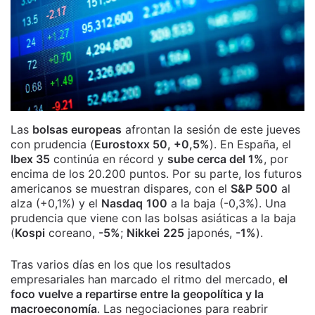
Las
bolsas europeas
afrontan la sesión de este jueves
con prudencia (
Eurostoxx 50, +0,5%
). En España, el
Ibex 35
continúa en récord y
sube cerca del 1%
, por
encima de los 20.200 puntos. Por su parte, los futuros
americanos se muestran dispares, con el
S&P 500
al
alza (+0,1%) y el
Nasdaq
100
a la baja (-0,3%). Una
prudencia que viene con las bolsas asiáticas a la baja
(
Kospi
coreano,
-5%
;
Nikkei
225
japonés,
-1%
).
Tras varios días en los que los resultados
empresariales han marcado el ritmo del mercado,
el
foco vuelve a repartirse entre la geopolítica y la
macroeconomía
. Las negociaciones para reabrir