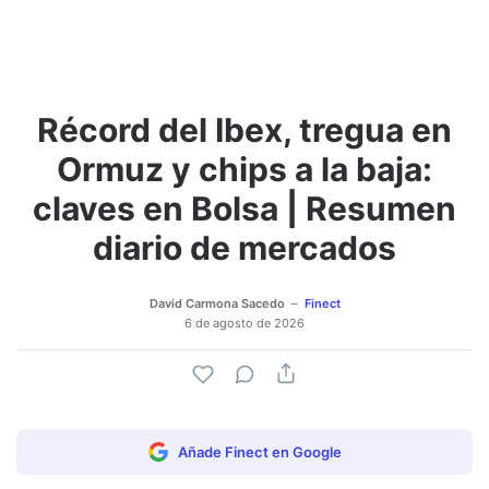
Récord del Ibex, tregua en
Adjuntar imagen
Comentar
Ormuz y chips a la baja:
claves en Bolsa | Resumen
diario de mercados
David Carmona Sacedo
Finect
6 de agosto de 2026
Añade Finect en Google