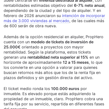
Suele centrarse en
vivienda destinada al alquiler
, con
rentabilidades estimadas objetivo del
6-7% neto anual
,
dependiendo de la ciudad y del tipo de alquiler. Y en
febrero de 2026 anunciaron su
intención de incorporar
más de 3.000 viviendas al mercado
, de las cuales más
de 600 serán de obra nueva.
Además de la opción residencial en alquiler, PropHero
cuenta con un
modelo de tickets de inversión de
25.000€
orientado a proyectos con mayor
rentabilidad. Según la plataforma, estos tickets
generan una
rentabilidad neta superior al 15%
en un
horizonte de aproximadamente
12 a 15 meses
, lo que
los convierte en una opción a valorar para quienes
buscan retornos más altos que los de la renta fija en
plazos definidos y sin gestión directa del activo.
El ticket medio ronda los
100.000 euros
por
inmueble. Es elevado porque estás adquiriendo la
propiedad de un inmueble, claro. PropHero cobra una
tarifa fija por su servicio, repartida en diferentes fases
del proyecto.