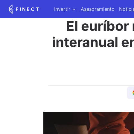
Invertir
Asesoramiento
Notici
El euríbor
interanual e