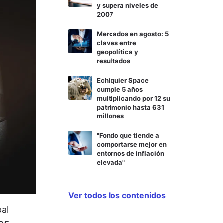
y supera niveles de
2007
Mercados en agosto: 5
claves entre
geopolítica y
resultados
Echiquier Space
cumple 5 años
multiplicando por 12 su
patrimonio hasta 631
millones
"Fondo que tiende a
comportarse mejor en
entornos de inflación
elevada"
Ver todos los contenidos
pal