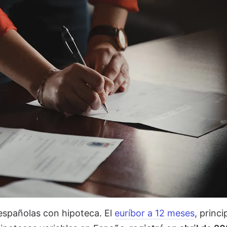
 españolas con hipoteca. El
euríbor a 12 meses
, princi