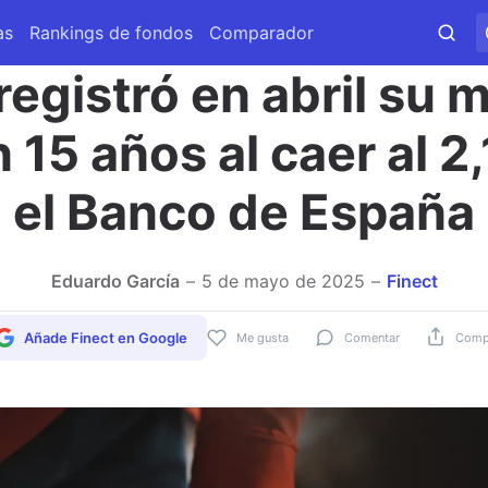
as
Rankings de fondos
Comparador
 registró en abril su 
n 15 años al caer al 
el Banco de España
Eduardo García
5 de mayo de 2025
Finect
Añade Finect en Google
Me gusta
Comentar
Compa