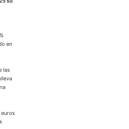
025 su
8%
do en
e las
lleva
una
 euros
n