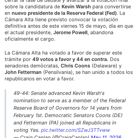
cerrar la fase de debate y avanzar a la votación final
sobre la candidatura de
Kevin Warsh
para convertirse
en
nuevo presidente de la Reserva Federal (Fed)
. La
Cámara Alta tiene previsto convocar la votación
definitiva antes de este viernes 15 de mayo, día en que
el actual presidente,
Jerome Powell
, abandona
oficialmente el cargo.
La Cámara Alta ha votado a favor de superar este
trámite por
49 votos a favor y 44 en contra.
Dos
senadores demócratas,
Chris Coons
(Delaware) y
John Fetterman
(Pensilvania), se han unido a todos los
republicanos en votar a favor.
49-44: Senate advanced Kevin Warsh's
nomination to serve as a member of the Federal
Reserve Board of Governors for 14 years from
February 1st. Democratic Senators Coons (DE)
and Fetterman (PA) joined all Republicans in
voting Yes.
pic.twitter.com/SZwJ3TTvww
— Craig Caplan (@CraigCaplan)
May 11, 2026