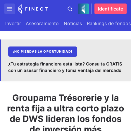
Identifícate
Invertir
Asesoramiento
Noticias
Rankings de fondos
¡NO PIERDAS LA OPORTUNIDAD!
¿Tu estrategia financiera está lista? Consulta GRATIS
con un asesor financiero y toma ventaja del mercado
Groupama Trésorerie y la
renta fija a ultra corto plazo
de DWS lideran los fondos
de inversión más