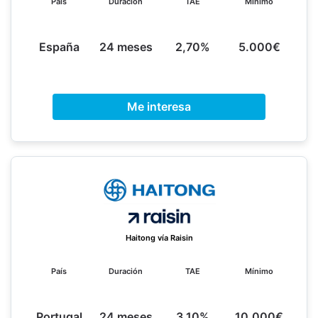
País
Duración
TAE
Mínimo
España
24 meses
2,70%
5.000€
Me interesa
Haitong vía Raisin
País
Duración
TAE
Mínimo
Portugal
24 meses
3,10%
10.000€