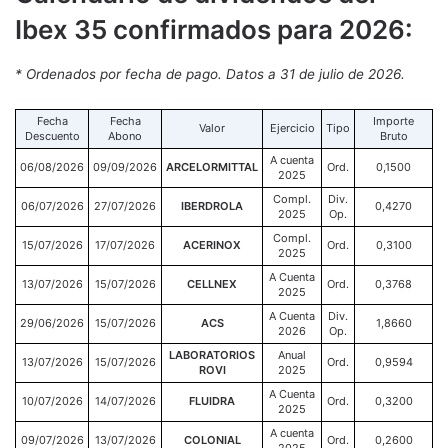
Ibex 35 confirmados para 2026:
* Ordenados por fecha de pago. Datos a 31 de julio de 2026.
Fecha
Fecha
Importe
Valor
Ejercicio
Tipo
Descuento
Abono
Bruto
A cuenta
06/08/2026
09/09/2026
ARCELORMITTAL
Ord.
0,1500
2025
Compl.
Div.
06/07/2026
27/07/2026
IBERDROLA
0,4270
2025
Op.
Compl.
15/07/2026
17/07/2026
ACERINOX
Ord.
0,3100
2025
A Cuenta
13/07/2026
15/07/2026
CELLNEX
Ord.
0,3768
2025
A Cuenta
Div.
29/06/2026
15/07/2026
ACS
1,8660
2026
Op.
LABORATORIOS
Anual
13/07/2026
15/07/2026
Ord.
0,9594
ROVI
2025
A Cuenta
10/07/2026
14/07/2026
FLUIDRA
Ord.
0,3200
2025
A cuenta
09/07/2026
13/07/2026
COLONIAL
Ord.
0,2600