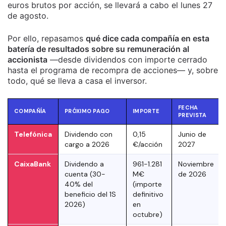
euros brutos por acción, se llevará a cabo el lunes 27
de agosto.
Por ello, repasamos
qué dice cada compañía en esta
batería de resultados sobre su remuneración al
accionista
—desde dividendos con importe cerrado
hasta el programa de recompra de acciones— y, sobre
todo, qué se lleva a casa el inversor.
FECHA
COMPAÑÍA
PRÓXIMO PAGO
IMPORTE
PREVISTA
Telefónica
Dividendo con
0,15
Junio de
cargo a 2026
€/acción
2027
CaixaBank
Dividendo a
961-1.281
Noviembre
cuenta (30-
M€
de 2026
40% del
(importe
beneficio del 1S
definitivo
2026)
en
octubre)