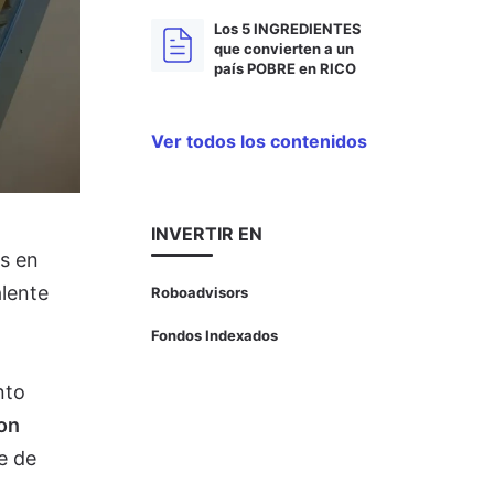
Los 5 INGREDIENTES
que convierten a un
país POBRE en RICO
Ver todos los contenidos
INVERTIR EN
s en
alente
Roboadvisors
Fondos Indexados
nto
on
e de