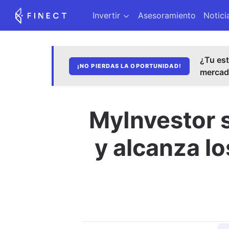
Invertir
Asesoramiento
Notici
¿Tu est
¡NO PIERDAS LA OPORTUNIDAD!
merca
MyInvestor s
y alcanza l