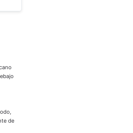
rcano
debajo
modo,
nte de