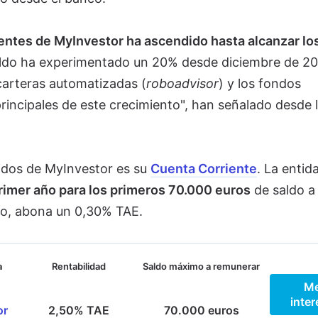
ientes de MyInvestor ha ascendido hasta alcanzar lo
aldo ha experimentado un 20% desde diciembre de 20
carteras automatizadas (
roboadvisor
) y los fondos
rincipales de este crecimiento", han señalado desde 
idos de
MyInvestor es su
Cuenta Corriente
. La entid
rimer año para los primeros 70.000 euros
de saldo a 
año, abona un 0,30% TAE.
a
Rentabilidad
Saldo máximo a remunerar
M
inter
or
2,50% TAE
70.000 euros