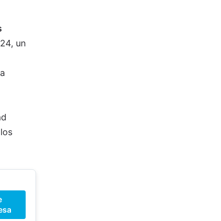
s
24, un
la
ad
los
e
esa