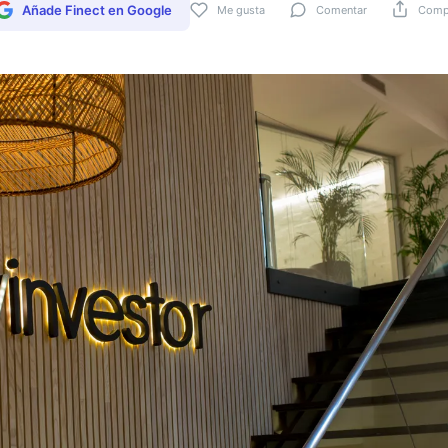
Añade Finect en Google
Me gusta
Comentar
Compa