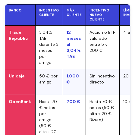
BANCO
INCENTIVO
MÁX.
INCENTIVO
LÍMITE
CLIENTE
CLIENTE
NUEVO
INVIT
CLIENTE
Trade
3,04%
12
Acción o ETF
4 ami
Republic
TAE
meses
valorado
durante 3
al
entre 5 y
meses
3,04%
200 €
por
TAE
amigo
Unicaja
50 € por
1.000
Sin incentivo
20 am
amigo
€
directo
OpenBank
Hasta 70
700 €
Hasta 70 €
10 am
€ netos
netos (50 €
por
alta + 20 €
amigo
Bizum)
(50 €
alta + 20