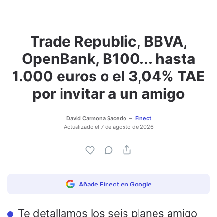
Trade Republic, BBVA,
Adjuntar imagen
Comentar
OpenBank, B100... hasta
1.000 euros o el 3,04% TAE
por invitar a un amigo
David Carmona Sacedo
Finect
Actualizado el
7 de agosto de 2026
Añade Finect en Google
Te detallamos los seis planes amigo