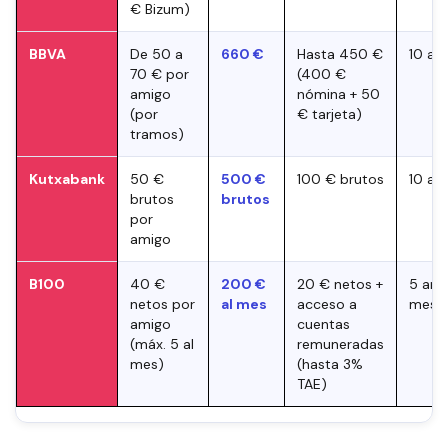
€ Bizum)
BBVA
De 50 a
660 €
Hasta 450 €
10 am
70 € por
(400 €
amigo
nómina + 50
(por
€ tarjeta)
tramos)
Kutxabank
50 €
500 €
100 € brutos
10 am
brutos
brutos
por
amigo
B100
40 €
200 €
20 € netos +
5 ami
netos por
al mes
acceso a
mes
amigo
cuentas
(máx. 5 al
remuneradas
mes)
(hasta 3%
TAE)