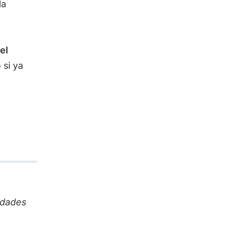
la
el
 si ya
idades