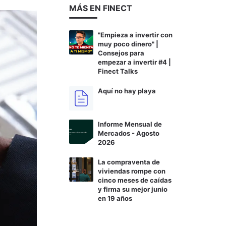
MÁS EN FINECT
"Empieza a invertir con
muy poco dinero" |
Consejos para
empezar a invertir #4 |
Finect Talks
Aquí no hay playa
Informe Mensual de
Mercados - Agosto
2026
La compraventa de
viviendas rompe con
cinco meses de caídas
y firma su mejor junio
en 19 años