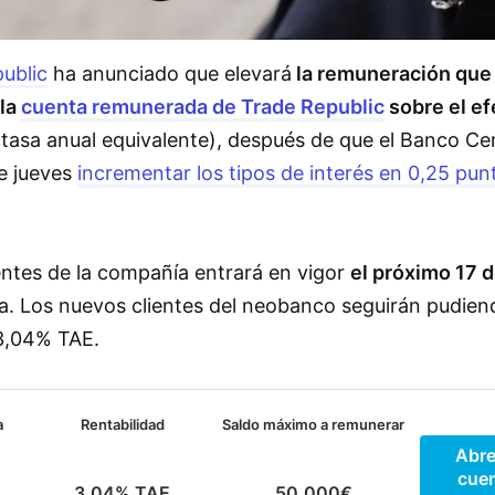
ublic
ha anunciado que elevará
la remuneración que
 la
cuenta remunerada de Trade Republic
sobre el ef
tasa anual equivalente), después de que el Banco Cen
e jueves
incrementar los tipos de interés en 0,25 pun
entes de la compañía entrará en vigor
el próximo 17 
ma. Los nuevos clientes del neobanco seguirán pudien
 3,04% TAE.
a
Rentabilidad
Saldo máximo a remunerar
Abre
cue
3,04% TAE
50.000€