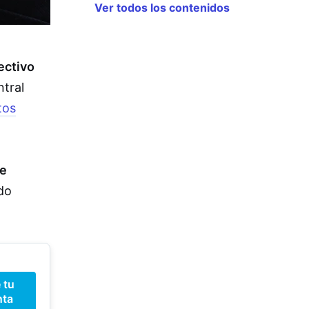
Ver todos los contenidos
ectivo
tral
tos
de
do
 tu
nta