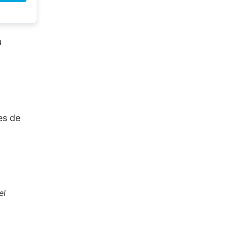
u
es de
el