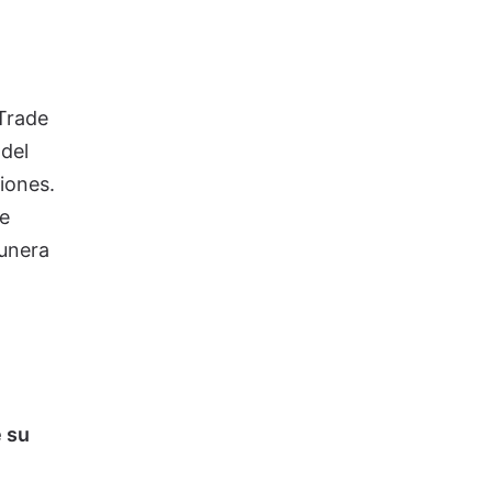
 Trade
del
iones.
e
munera
 su