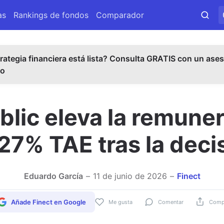
as
Rankings de fondos
Comparador
rategia financiera está lista? Consulta GRATIS con un ases
do
lic eleva la remune
,27% TAE tras la deci
Eduardo García
11 de junio de 2026
Finect
Añade Finect en Google
Me gusta
Comentar
Compa