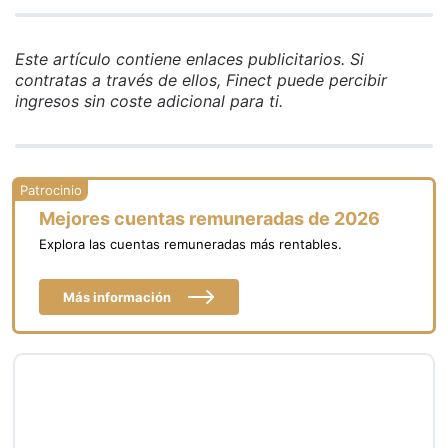
informa a la Agencia Tributaria. N26,
aunque opera con IBAN español, tiene
Este artículo contiene enlaces publicitarios. Si
regulación alemana en algunos aspectos,
contratas a través de ellos, Finect puede percibir
por lo que conviene verificar las
ingresos sin coste adicional para ti.
obligaciones fiscales según el tipo de
operación realizada.
Mejores cuentas remuneradas de 2026
Explora las cuentas remuneradas más rentables.
Más información