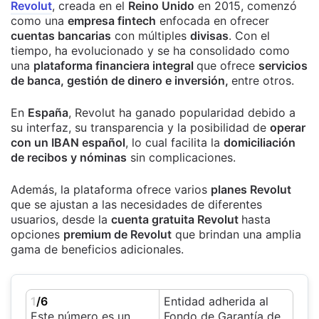
Revolut
, creada en el
Reino Unido
en 2015, comenzó
como una
empresa fintech
enfocada en ofrecer
cuentas bancarias
con múltiples
divisas
. Con el
tiempo, ha evolucionado y se ha consolidado como
una
plataforma financiera integral
que ofrece
servicios
de banca, gestión de dinero e inversión,
entre otros.
En
España
, Revolut ha ganado popularidad debido a
su interfaz, su transparencia y la posibilidad de
operar
con un IBAN español
, lo cual facilita la
domiciliación
de recibos y nóminas
sin complicaciones.
Además, la plataforma ofrece varios
planes Revolut
que se ajustan a las necesidades de diferentes
usuarios, desde la
cuenta gratuita Revolut
hasta
opciones
premium de Revolut
que brindan una amplia
gama de beneficios adicionales.
1
/6
Entidad adherida al
Este número es un
Fondo de Garantía de