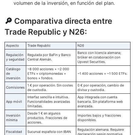
volumen de la inversión, en función del plan.
🔎
Comparativa directa entre
Trade Republic y N26:
Aspecto
Trade Republic
N26
Banco con licencia alemana;
Regulación
Regulada por BaFin y Banco
bróker en colaboración con
y seguridad
Central Alemán.
Upvest Securities.
Catálogo
~8 000 acciones + ~2 000
de
ETFs + criptomonedas +
~1 400 acciones + ~1 500 ETFs.
inversión
bonos + fondos.
1 € por operación. Sin costes
0 € por operación, cambio de
Comisiones
de custodia.
divisa y custodia.
Interfaz sencilla e intuitiva.
App integrada con cuenta
App móvil
Funcionalidades avanzadas
bancaria. Sin plataforma web
limitadas.
avanzada.
Desde 1 € en algunos
Inversión
Importes bajos y fracciones
productos. Fracciones de
mínima
disponibles.
acciones.
Regulación alemana. Requiere
Fiscalidad
Sucursal española con IBAN
declaración según normativa