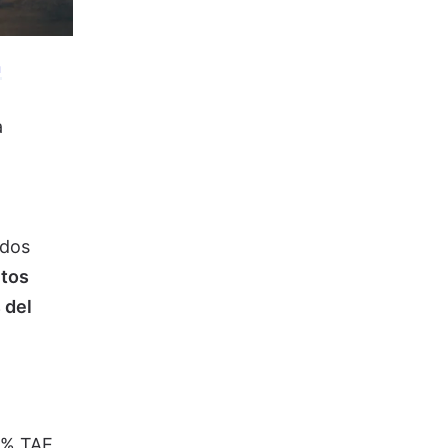
n
a
idos
itos
 del
0% TAE