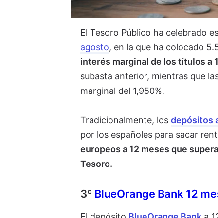
El Tesoro Público ha celebrado e
agosto
, en la que ha colocado 5.
interés marginal de los títulos a
subasta anterior, mientras que la
marginal del 1,950%.
Tradicionalmente, l
os
depósitos a
por los españoles para sacar ren
europeos a 12 meses que superan 
Tesoro.
3º
BlueOrange Bank 12 me
El depósito
BlueOrange Bank
a 1