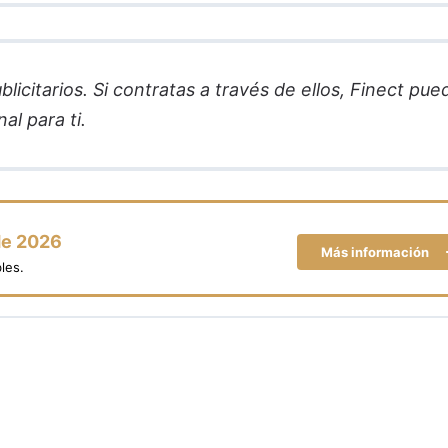
licitarios. Si contratas a través de ellos, Finect pue
al para ti.
de 2026
Más información
les.