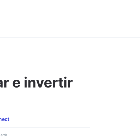
 e invertir
Comentar
nect
rtir