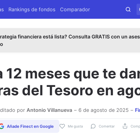
as
Rankings de fondos
Comparador
rategia financiera está lista? Consulta GRATIS con un ases
do
a 12 meses que te da
ras del Tesoro en ag
ditado por
Antonio Villanueva
6 de agosto de 2025
Fi
Añade Finect en Google
Me gusta
Comentar
Compa