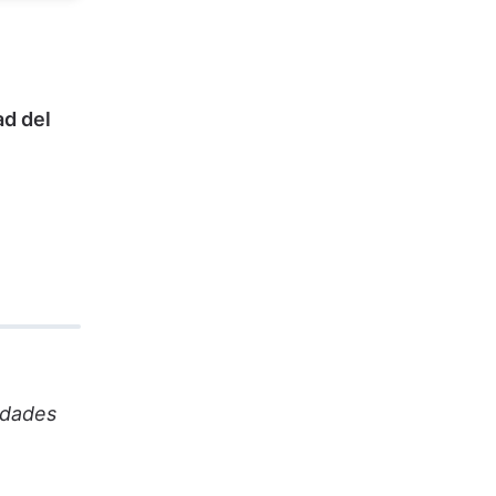
ad del
idades