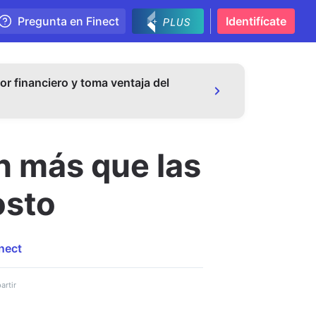
Pregunta en Finect
Identifícate
or financiero y toma ventaja del
n más que las
osto
nect
rtir