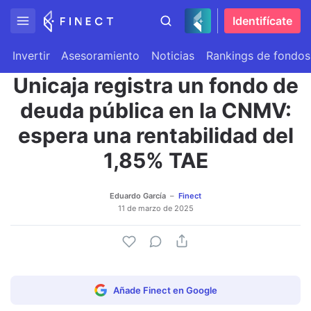
Identifícate
Invertir
Asesoramiento
Noticias
Rankings de fondos
Unicaja registra un fondo de
deuda pública en la CNMV:
espera una rentabilidad del
1,85% TAE
Eduardo García
Finect
11 de marzo de 2025
Añade Finect en Google