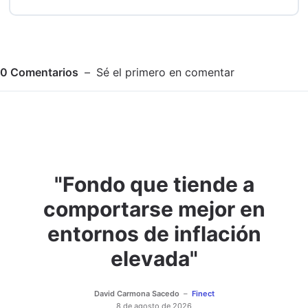
0
Comentarios
Sé el primero en comentar
"Fondo que tiende a
Adjuntar imagen
Comentar
comportarse mejor en
entornos de inflación
elevada"
David Carmona Sacedo
Finect
8 de agosto de 2026