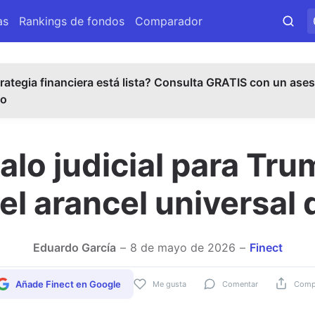
as
Rankings de fondos
Comparador
rategia financiera está lista? Consulta GRATIS con un ases
do
lo judicial para Trump
el arancel universal 
Eduardo García
8 de mayo de 2026
Finect
Añade Finect en Google
Me gusta
Comentar
Compa