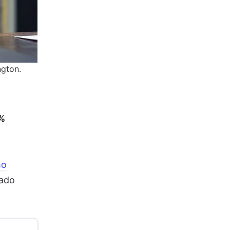
ngton.
0%
mo
nado