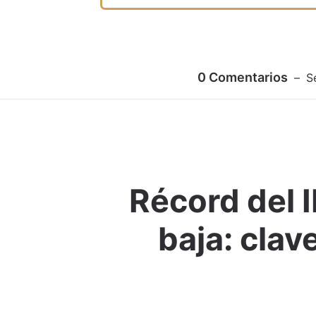
0
Comentarios
S
Récord del I
baja: clav