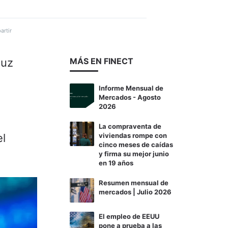
rtir
muz
MÁS EN FINECT
Informe Mensual de
Mercados - Agosto
2026
La compraventa de
el
viviendas rompe con
cinco meses de caídas
y firma su mejor junio
en 19 años
Resumen mensual de
mercados | Julio 2026
El empleo de EEUU
pone a prueba a las