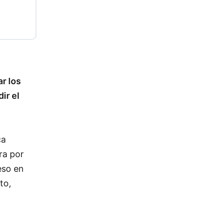
r los
ir el
ca
ra por
eso en
to,