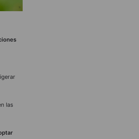
ciones
igerar
n las
optar