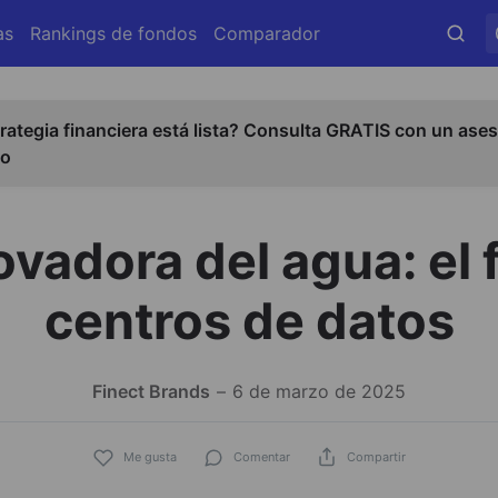
as
Rankings de fondos
Comparador
rategia financiera está lista? Consulta GRATIS con un ases
do
vadora del agua: el 
centros de datos
Finect Brands
6 de marzo de 2025
Me gusta
Comentar
Compartir