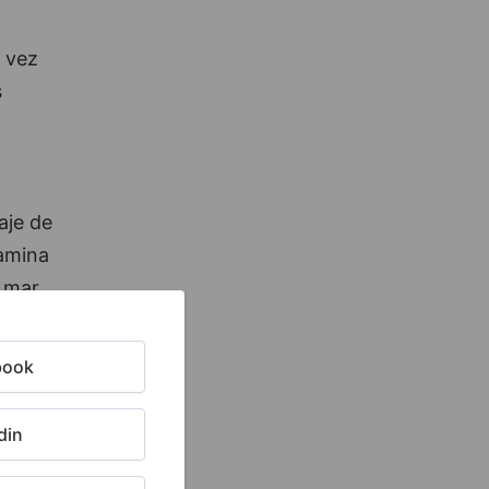
 vez
s
.
aje de
Hamina
e mar.
book
ección.
din