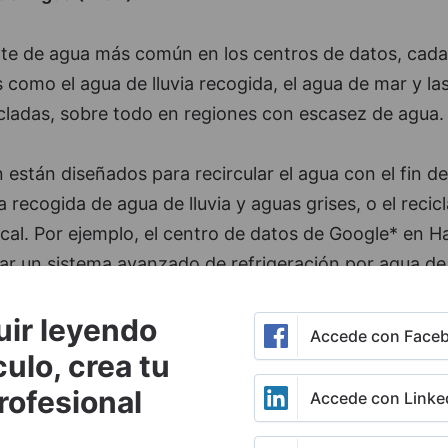
nte de agua más común en los centros de datos, cada
 como el agua de lluvia recogida, el agua de mar y la
icladas, sobre todo en regiones con escasez de agua
 están diseñados para recircular el agua con el fin de
 recogida de agua de lluvia y aguas grises, o el recicl
cal. Por ejemplo, el centro de datos de Google* en 
lizar un sistema avanzado de refrigeración por agua d
uir leyendo
e tratamiento del agua van a beneficiarse de esta
Accede con Face
r medios y membranas, la ósmosis inversa y la desinf
culo, crea tu
rofesional
Accede con Linke