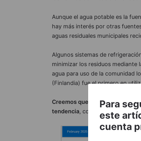
Aunque el agua potable es la fue
hay más interés por otras fuentes
aguas residuales municipales rec
Algunos sistemas de refrigeración
minimizar los residuos mediante la
agua para uso de la comunidad lo
(Finlandia) fue el primero en uti
Para seg
Creemos que varias tecnologías d
tendencia
, como la filtración po
este artí
cuenta p