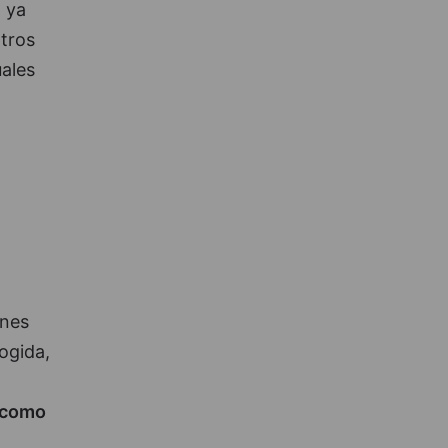
 ya
tros
ales
ones
ogida,
 como