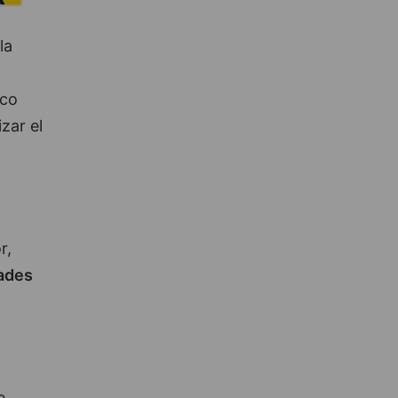
la
ico
zar el
r,
dades
e