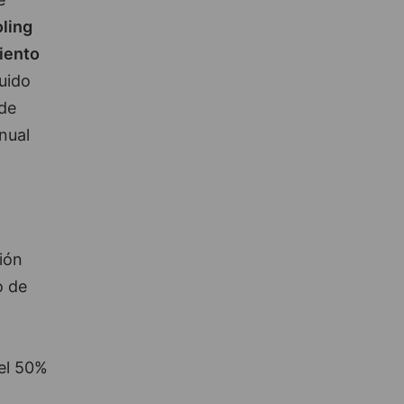
ling
iento
uido
 de
nual
ión
o de
del 50%