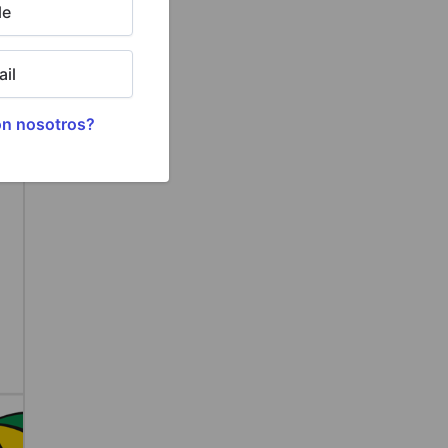
le
il
on nosotros?