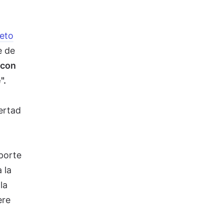
leto
e de
 con
".
ertad
porte
 la
la
ere