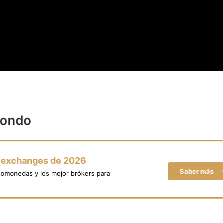
 fondo
y exchanges de 2026
Saber más
tomonedas y los mejor brókers para