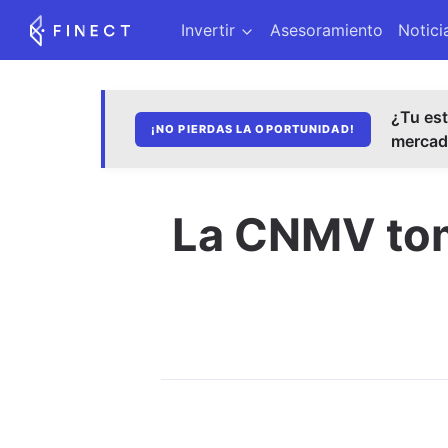
Invertir
Asesoramiento
Notici
¿Tu est
¡NO PIERDAS LA OPORTUNIDAD!
merca
La CNMV tom