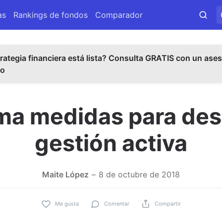
as
Rankings de fondos
Comparador
rategia financiera está lista? Consulta GRATIS con un ases
do
a medidas para desta
gestión activa
Maite López
8 de octubre de 2018
Me gusta
Comentar
Compartir