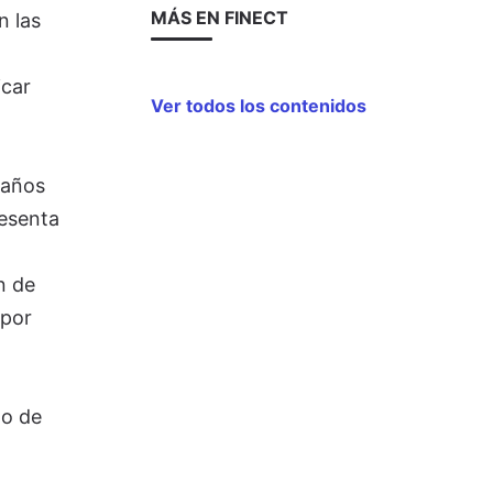
MÁS EN FINECT
n las
icar
Ver todos los contenidos
 años
resenta
n de
 por
do de