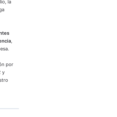
io, la
nga
ntes
encia
,
resa.
ón por
 y
stro