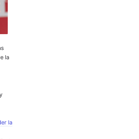
as
e la
y
er la