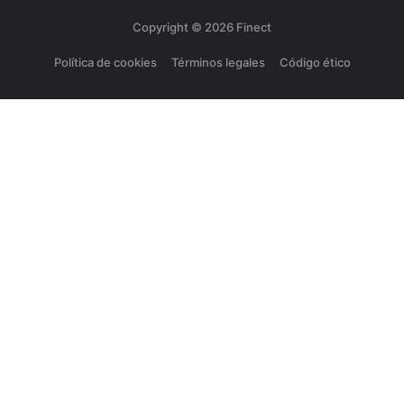
Copyright ©
2026
Finect
Política de cookies
Términos legales
Código ético