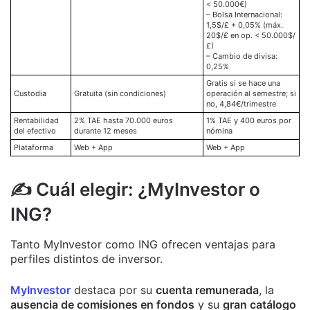
< 50.000€)
– Bolsa Internacional:
1,5$/£ + 0,05%
(máx.
20$/£
en op. < 50.000$/
£)
– Cambio de divisa:
0,25%
Gratis si se hace una
Custodia
Gratuita (sin condiciones)
operación al semestre; si
no,
4,84€/trimestre
Rentabilidad
2% TAE
hasta 70.000 euros
1% TAE
y
400 euros
por
del efectivo
durante 12 meses
nómina
Plataforma
Web + App
Web + App
✍️ Cuál elegir: ¿MyInvestor o
ING?
Tanto MyInvestor como ING ofrecen ventajas para
perfiles distintos de inversor.
MyInvestor
destaca por su
cuenta remunerada
, la
ausencia de comisiones en fondos
y su
gran catálogo