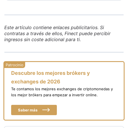
limitada de fondos, por lo que para
valores registrada en la CNMV y cuenta
inversión en fondos MyInvestor es la
con el respaldo de Andbank, El Corte Inglés
opción más completa.
Seguros y AXA España, con cobertura del
FOGAIN. ING es un banco internacional con
Este artículo contiene enlaces publicitarios. Si
licencia europea, supervisado en España
contratas a través de ellos, Finect puede percibir
por la CNMV y el Banco de España,
ingresos sin coste adicional para ti.
también con cobertura del FOGAIN.
Descubre los mejores brókers y
exchanges de 2026
Te contamos los mejores exchanges de criptomonedas y
los mejor brókers para empezar a invertir online.
Saber más