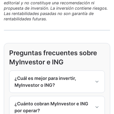
editorial y no constituye una recomendación ni
propuesta de inversión. La inversión contiene riesgos.
Las rentabilidades pasadas no son garantía de
rentabilidades futuras.
Preguntas frecuentes sobre
MyInvestor e ING
¿Cuál es mejor para invertir,
MyInvestor o ING?
Depende del perfil. MyInvestor destaca por
su amplia oferta de fondos sin comisiones
¿Cuánto cobran MyInvestor e ING
de custodia, carteras automatizadas desde
por operar?