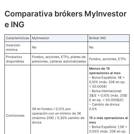
Comparativa brókers MyInvestor
e ING
Características
MyInvestor
Bróker ING
Inversión
No
No
mínima
Productos
Fondos, acciones, ETFs, planes de
Fondos, acciones, ETFs
disponibles
pensiones, carteras automatizadas
Menos de 15
operaciones al mes
– Bolsa Española:
3€ +
0,10%
(máx.
20€
en op.
< 50.000€)
– Bolsa Internacional:
3$/£ + 0,10%
(máx.
20$/
£
en op. < 50.000$/£)
– Cambio de divisa:
0€
en fondos /
0,12%
por
0,5%
operación con un mínimo de
3€
Comisiones
(máximo
20€
) /
0,30%
cambio de
15 o más operaciones al
divisa
mes
– Bolsa Española:
1,5€ +
0,05%
(máx.
20€
en op.