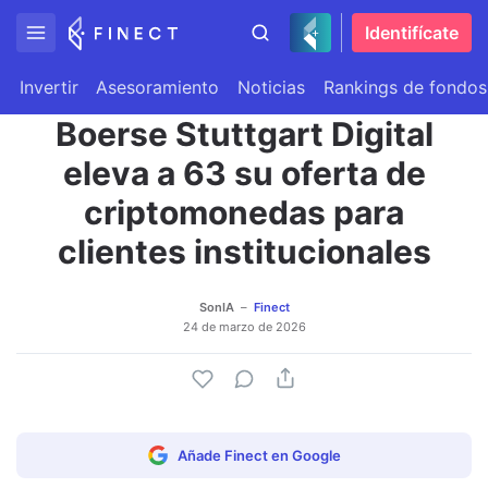
Identifícate
Invertir
Asesoramiento
Noticias
Rankings de fondos
Boerse Stuttgart Digital
eleva a 63 su oferta de
criptomonedas para
clientes institucionales
SonIA
Finect
24 de marzo de 2026
Añade Finect en Google