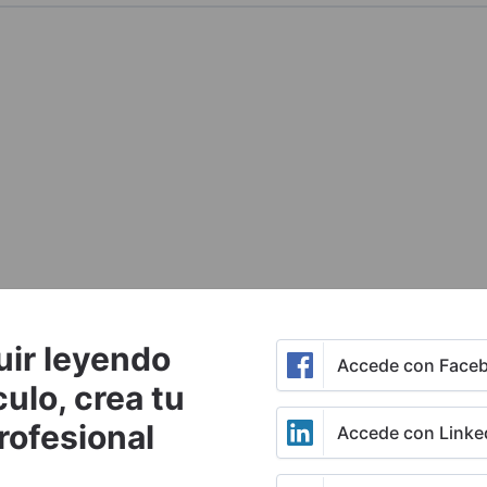
uir leyendo
Accede con Face
culo, crea tu
rofesional
Accede con Linke