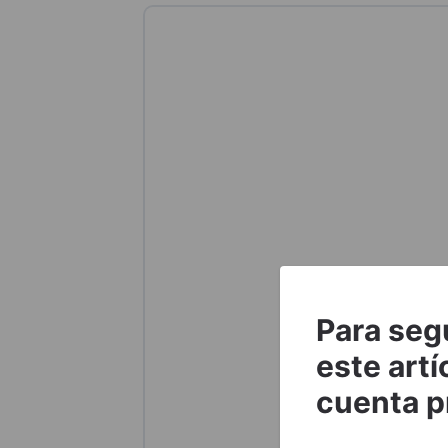
Para seg
este artí
cuenta p