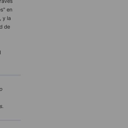
ravés
es" en
 y la
d de
l
io
s.