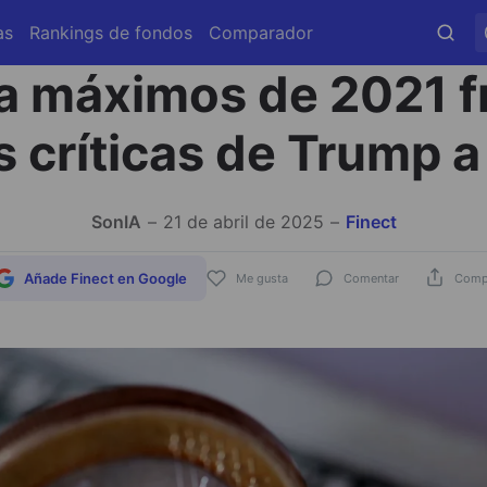
as
Rankings de fondos
Comparador
a máximos de 2021 fr
s críticas de Trump a
SonIA
21 de abril de 2025
Finect
Añade Finect en Google
Me gusta
Comentar
Compa