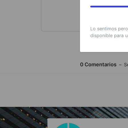
Lo sentimos pero 
disponible para u
0
Comentarios
S