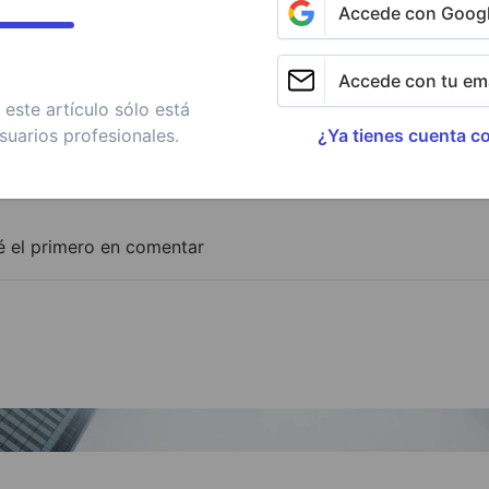
Accede con Goog
Accede con tu ema
este artículo sólo está
suarios profesionales.
¿Ya tienes cuenta c
é el primero en comentar
Adjuntar imagen