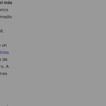
vel más
Banco
 medio
l.
o un
dolas
s de
ro. A
ones