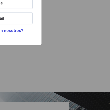
le
il
on nosotros?
Comentar