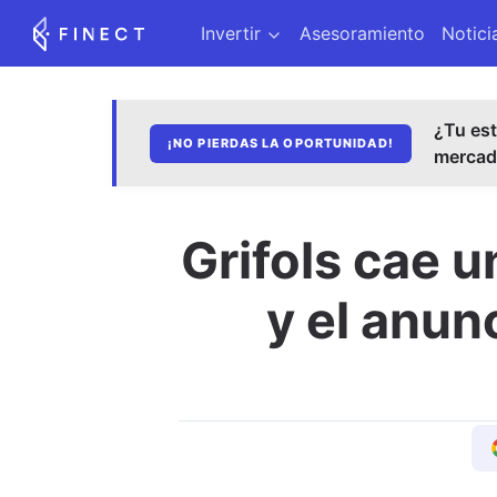
Invertir
Asesoramiento
Notici
¿Tu est
¡NO PIERDAS LA OPORTUNIDAD!
merca
Grifols cae u
y el anun