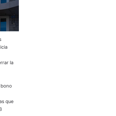
s
icia
rrar la
n bono
as que
3