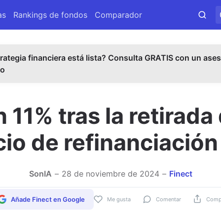
as
Rankings de fondos
Comparador
rategia financiera está lista? Consulta GRATIS con un ases
do
n 11% tras la retirada
cio de refinanciació
SonIA
28 de noviembre de 2024
Finect
Añade Finect en Google
Me gusta
Comentar
Compa