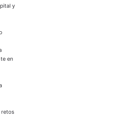
ital y
o
a
nte en
a
 retos