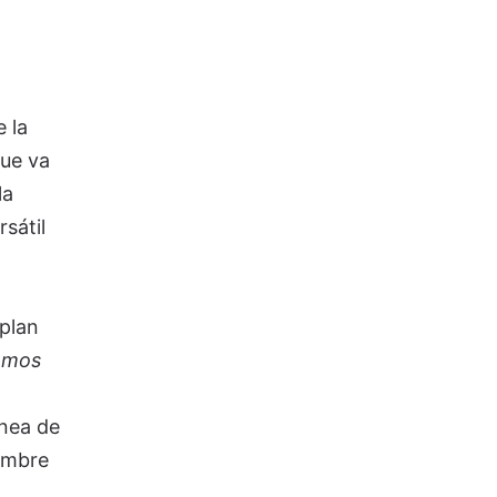
 la
que va
la
sátil
"plan
amos
ínea de
embre