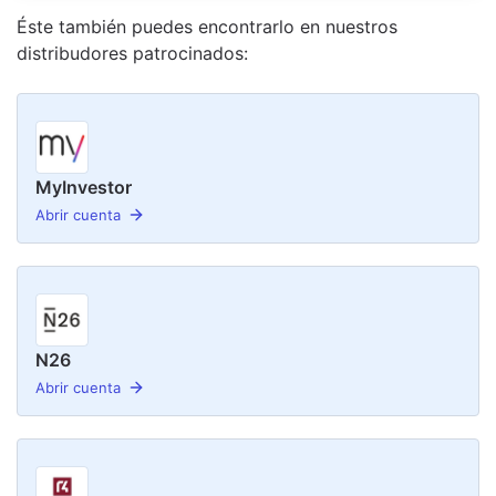
Éste también puedes encontrarlo en nuestro
s
distribudor
es
patrocinado
s
:
MyInvestor
Abrir cuenta
N26
Abrir cuenta