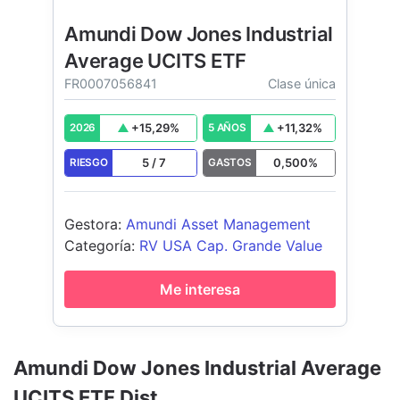
Amundi Dow Jones Industrial
Average UCITS ETF
FR0007056841
Clase única
+
15,29
%
+
11,32
%
2026
5 AÑOS
5
/
7
0,500
%
RIESGO
GASTOS
Gestora
:
Amundi Asset Management
Categoría
:
RV USA Cap. Grande Value
Me interesa
Amundi Dow Jones Industrial Average
UCITS ETF Dist