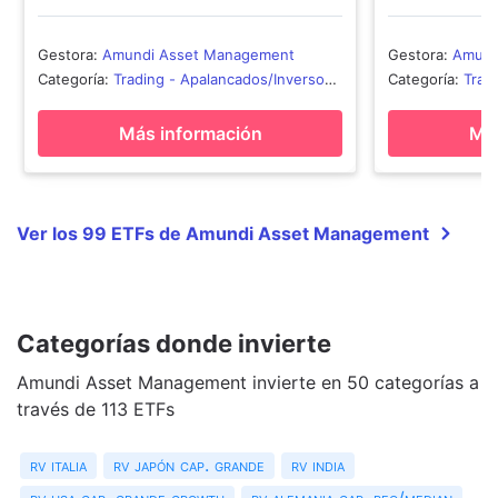
Gestora
:
Amundi Asset Management
Gestora
:
Amund
Categoría
:
Trading - Apalancados/Inversos
Categoría
:
Trad
RV
RV
Más información
Más
Ver los 99 ETFs de Amundi Asset Management
Categorías donde invierte
Amundi Asset Management invierte en 50 categorías a
través de 113 ETFs
rv italia
rv japón cap. grande
rv india