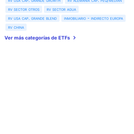
rv usa cap. grande growth
rv alemania cap. peq/median
rv sector otros
rv sector agua
rv usa cap. grande blend
inmobiliario - indirecto europa
rv china
Ver más categorías de ETFs