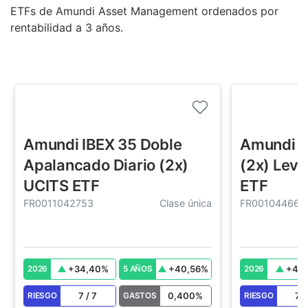
ETFs de Amundi Asset Management ordenados por
rentabilidad a 3 años.
Amundi IBEX 35 Doble
Amundi F
Apalancado Diario (2x)
(2x) Lev
UCITS ETF
ETF
FR0011042753
Clase única
FR001044665
+
34,40
%
+
40,56
%
+
44,
2026
5 AÑOS
2026
7
/
7
0,400
%
7
RIESGO
GASTOS
RIESGO