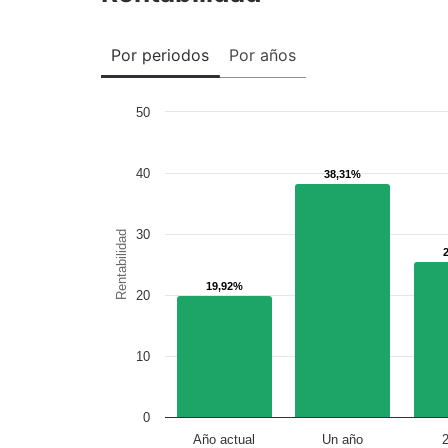
Por periodos
Por años
50
40
38,31%
38,31%
30
Rentabilidad
19,92%
19,92%
20
10
0
Año actual
Un año