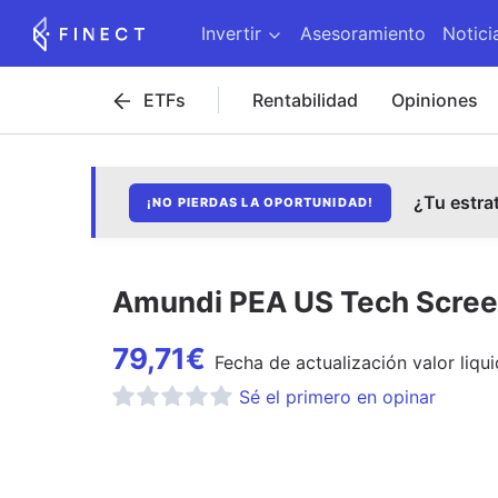
Invertir
Asesoramiento
Notici
ETFs
Rentabilidad
Opiniones
¿Tu estra
¡NO PIERDAS LA OPORTUNIDAD!
Amundi PEA US Tech Scree
79,71
€
Fecha de
actualización
valor liqui
Sé el primero en opinar