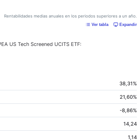
Rentabilidades medias anuales en los periodos superiores a un año.
Ver tabla
Expandir
i PEA US Tech Screened UCITS ETF:
38,31
%
21,60
%
-8,86
%
14,24
1,14