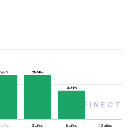
25,65%
25,65%
25,44%
25,44%
16,54%
16,54%
2 años
3 años
5 años
10 años