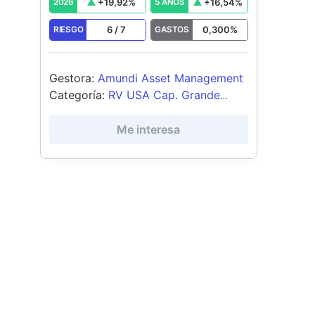
+
19,92
%
+
16,54
%
2026
5 AÑOS
6
/
7
0,300
%
RIESGO
GASTOS
Gestora
:
Amundi Asset Management
Categoría
:
RV USA Cap. Grande
Growth
Me interesa