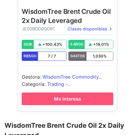
WisdomTree Brent Crude Oil
2x Daily Leveraged
JE00BDD9QD91
Clases disponibles
+
100,43
%
+
19,01
%
2026
5 AÑOS
7
/
7
1,030
%
RIESGO
GASTOS
Gestora
:
WisdomTree Commodity
Securities Limited
Categoría
:
Trading -
Apalancados/Inversos Materias Primas
Me interesa
WisdomTree Brent Crude Oil 2x Daily