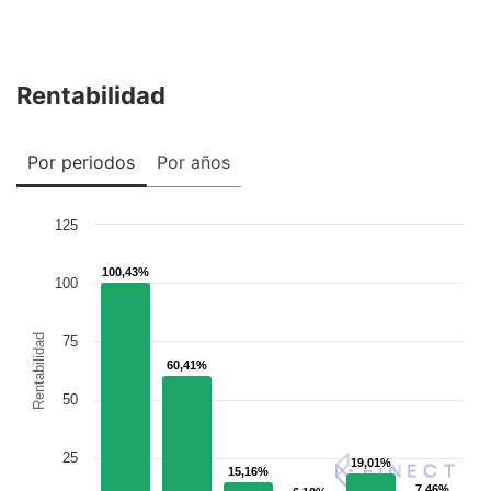
Rentabilidad
Por periodos
Por años
125
100,43%
100,43%
100
Rentabilidad
75
60,41%
60,41%
50
25
19,01%
19,01%
15,16%
15,16%
7,46%
7,46%