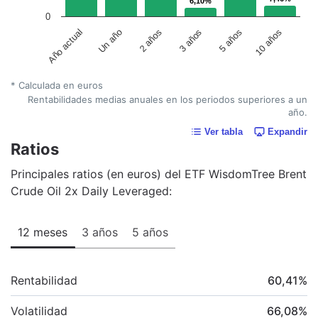
6,10%
6,10%
0
Un año
5 años
Año actual
3 años
2 años
10 años
* Calculada en euros
Rentabilidades medias anuales en los periodos superiores a un
año.
Ver tabla
Expandir
Ratios
Principales ratios (en euros) del ETF WisdomTree Brent
Crude Oil 2x Daily Leveraged:
12 meses
3 años
5 años
Rentabilidad
60,41
%
Volatilidad
66,08
%