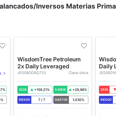
palancados/Inversos Materias Prima
WisdomTree Petroleum
Wisdo
2x Daily Leveraged
Daily
JE00BDD9Q733
Clase única
JE00B2N
s
27
%
+
159,21
%
+
29,96
%
2026
5 AÑOS
2026
0
%
7
/
7
1,030
%
RIESGO
GASTOS
RIESGO