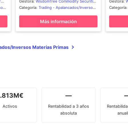
r
Gestora
:
WisdomTree Commodity Securities
Gestora
:
W
Limited
Limited
sos
Categoría
:
Trading - Apalancados/Inversos
Categoría
Materias Primas
Materias 
Más información
ados/Inversos Materias Primas
.813
M
€
—
Activos
Rentabilidad a 3 años
Rentabilid
absoluta
anual