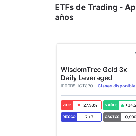
ETFs de Trading - A
años
WisdomTree Gold 3x
Daily Leveraged
IE00B8HGT870
Clases disponible
-27,58
%
+
34,
2026
5 AÑOS
7
/
7
0,99
RIESGO
GASTOS