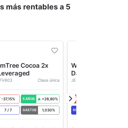
s más rentables a 5
mTree Cocoa 2x
WisdomTree Gold 
 Leveraged
Daily Leveraged
FV803
Clase única
JE00B2NFTL95
-37,15
%
+
28,80
%
-12,39
%
5 AÑOS
2026
5 AÑOS
7
/
7
1,030
%
7
/
7
GASTOS
RIESGO
GASTOS