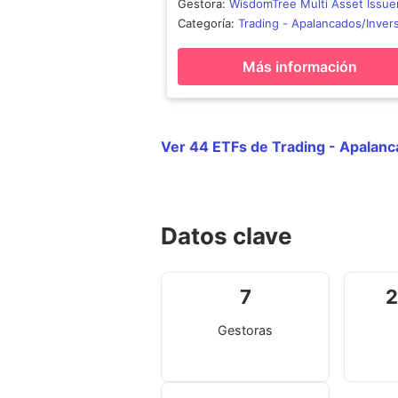
Gestora
:
WisdomTree Multi Asset Issue
PLC
Categoría
:
Trading - Apalancados/Inver
Materias Primas
Más información
Ver 44 ETFs de Trading - Apalanc
Datos clave
7
2
Gestoras