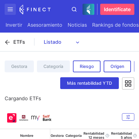
Identifícate
Invertir
Asesoramiento
Noticias
Rankings de fondos
ETFs
Gestora
Categoría
Riesgo
Origen
Más rentabilidad YTD
Cargando
ETFs
Rentabilidad
Rentabilidad
Nombre
Gestora
Categoría
12 meses
5 años