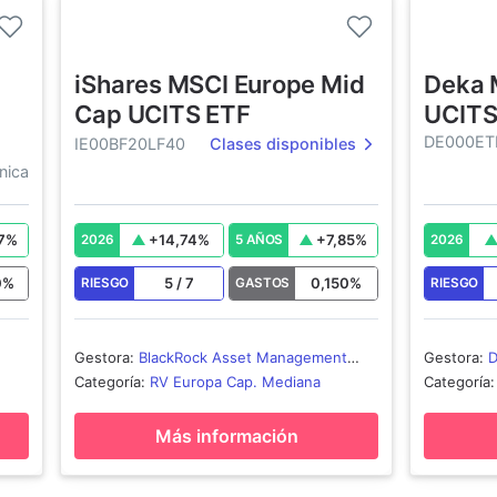
iShares MSCI Europe Mid
Deka 
Cap UCITS ETF
UCITS
DE000ET
IE00BF20LF40
Clases disponibles
nica
7
%
+
14,74
%
+
7,85
%
2026
5 AÑOS
2026
0
%
5
/
7
0,150
%
RIESGO
GASTOS
RIESGO
Gestora
:
BlackRock Asset Management
Gestora
:
D
Ireland - ETF
Categoría
:
RV Europa Cap. Mediana
Categoría
Más información