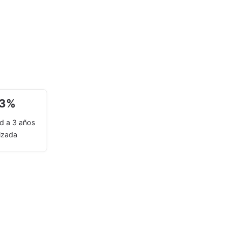
93
%
ad a 3 años
izada