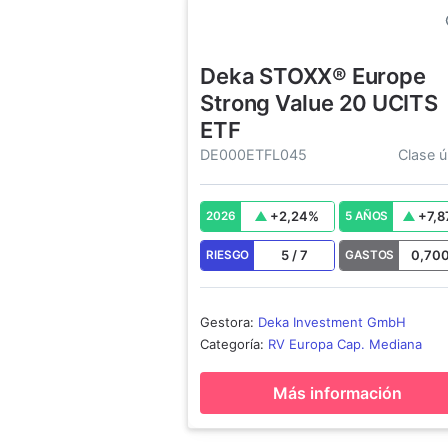
Deka STOXX® Europe
Strong Value 20 UCITS
ETF
DE000ETFL045
Clase ú
+
2,24
%
+
7,8
2026
5 AÑOS
5
/
7
0,70
RIESGO
GASTOS
Gestora
:
Deka Investment GmbH
Categoría
:
RV Europa Cap. Mediana
Más información