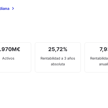
diana
.970
M
€
25,72
%
7,
Activos
Rentabilidad a 3 años
Rentabilid
absoluta
anual