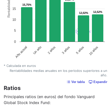
Rentabilidad
15,75%
15,75%
15
12,52%
12,52%
12,02%
12,02%
10
5
0
Un año
5 años
2 años
10 años
Año actual
3 años
* Calculada en euros
Rentabilidades medias anuales en los periodos superiores a un
año.
Ver tabla
Expandir
Ratios
Principales ratios (en euros) del fondo Vanguard
Global Stock Index Fund: