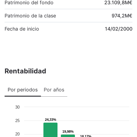
Patrimonio del fondo
23.109,8
M
€
Patrimonio de la clase
974,2
M
€
Fecha de inicio
14/02/2000
Rentabilidad
Por periodos
Por años
30
24,33%
24,33%
25
19,98%
19,98%
20
18,17%
18,17%