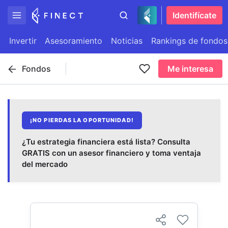
Identifícate
Invertir
Asesoramiento
Noticias
Rankings de fondos
Fondos
Me interesa
¡NO PIERDAS LA OPORTUNIDAD!
¿Tu estrategia financiera está lista? Consulta
GRATIS con un asesor financiero y toma ventaja
del mercado