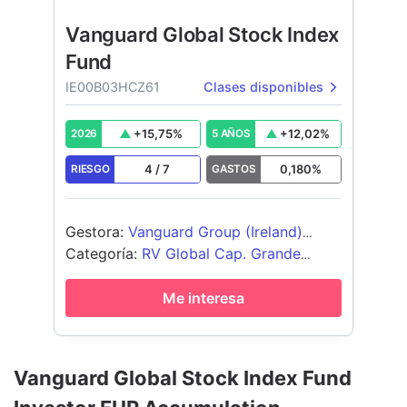
Vanguard Global Stock Index
Fund
IE00B03HCZ61
Clases disponibles
+
15,75
%
+
12,02
%
2026
5 AÑOS
4
/
7
0,180
%
RIESGO
GASTOS
Gestora
:
Vanguard Group (Ireland)
Limited
Categoría
:
RV Global Cap. Grande
Blend
Me interesa
Vanguard Global Stock Index Fund